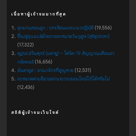
เนื้อหาผู้เข้าชมมากที่สุด
ลุกมานสอนลูก : บทเรียนและแนวปฏิบัติ
(19,556)
ฟื้นฟูซุนนะฮ์ด้วยการละหมาดวันกุสูฟ (สุริยุปราคา)
(17,322)
คุฏบะฮ์วันศุกร์ (มลายู) – โควิด-19 สัญญาณเตือนจา
กอัลลอฮ์
(16,656)
อันดาลูส : อาณาจักรที่สูญหาย
(12,531)
ละหมาดตามอิมามผ่านระบบออนไลน์ใช้ได้หรือไม่
(12,436)
สถิติผู้เข้าชมเว็บไซต์