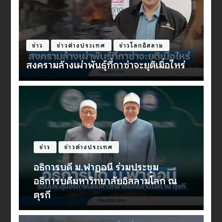
บทความ
ประวัติศาสตร์
อีหร่าน : เพื่อนบ้านผู้ซื่อสัตย์หรือภัยคุกคาม
ที่น่ากลัว [Ep.3]
ข่าว
ข่าวต่างประเทศ
อธิการบดี ม.ฟาฏอนี รับเสด็จมกุฎราช
กุมารรัฐเปอร์ลิส-พระชายา พร้อมร่วม
เป็นองค์ปาฐกงาน Perkampungan
Sunnah 11/2026