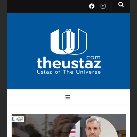
theusta
บรมครูแห่งสากลจักรวาล