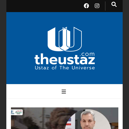
theusta
บรมครูแห่งสากลจักรวาล