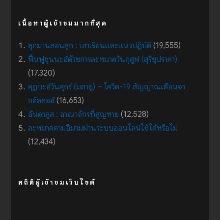
เนื้อหาผู้เข้าชมมากที่สุด
ลุกมานสอนลูก : บทเรียนและแนวปฏิบัติ
(19,555)
ฟื้นฟูซุนนะฮ์ด้วยการละหมาดวันกุสูฟ (สุริยุปราคา)
(17,320)
คุฏบะฮ์วันศุกร์ (มลายู) – โควิด-19 สัญญาณเตือนจา
กอัลลอฮ์
(16,653)
อันดาลูส : อาณาจักรที่สูญหาย
(12,528)
ละหมาดตามอิมามผ่านระบบออนไลน์ใช้ได้หรือไม่
(12,434)
สถิติผู้เข้าชมเว็บไซต์