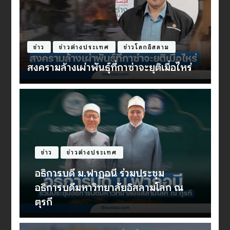
บทความ
ประวัติศาสตร์
อีหร่าน : เพื่อนบ้านผู้ซื่อสัตย์หรือภัยคุกคาม
ที่น่ากลัว [Ep.3]
ข่าว
ข่าวต่างประเทศ
อธิการบดี ม.ฟาฏอนี รับเสด็จมกุฎราช
กุมารรัฐเปอร์ลิส-พระชายา พร้อมร่วม
เป็นองค์ปาฐกงาน Perkampungan
Sunnah 11/2026