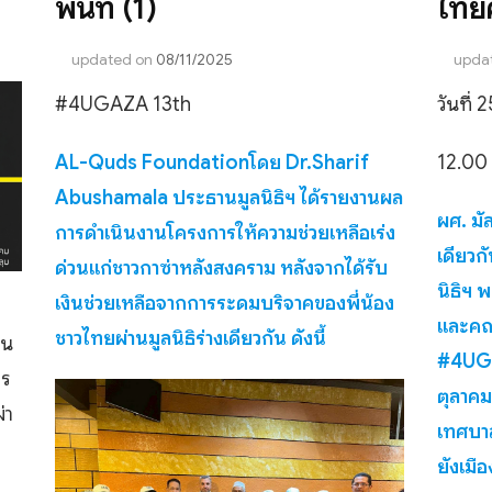
พื้นที่ (1)
ไทยคร
updated on
08/11/2025
upda
#4UGAZA 13th
วันที่
AL-Quds Foundationโดย Dr.Sharif
12.00 
Abushamala ประธานมูลนิธิฯ ได้รายงานผล
ผศ. มั
การดำเนินงานโครงการให้ความช่วยเหลือเร่ง
เดียวก
ด่วนแก่ชาวกาซ่าหลังสงคราม หลังจากได้รับ
นิธิฯ 
เงินช่วยเหลือจากการระดมบริจาคของพี่น้อง
และคณ
ชาวไทยผ่านมูลนิธิร่างเดียวกัน ดังนี้
ชน
#4UGAZ
าร
ตุลาคม
่า
เทศบา
ยังเมื