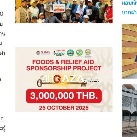
มอบเงิ
บาทผ่า
00
ับ
้าน
ม
ผ่า
ว
ย
ะ
ุก
ผู้