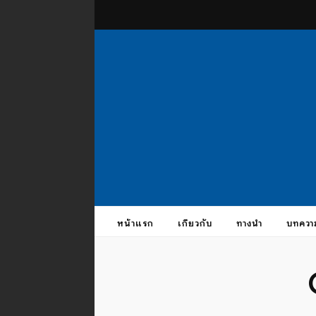
theus
บรมครูแห่งสากลจักรวาล
หน้าแรก
เกี่ยวกับ
ทางนำ
บทควา