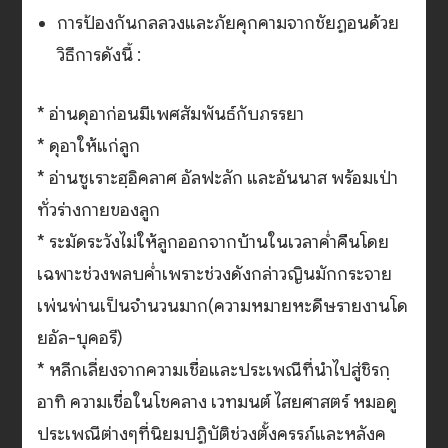
การป้องกันกลลวงและภัยคุกคามจากชัยฏอนด้วย
วิธีการดังนี้ :
* อ่านดุอาก่อนมีเพศสัมพันธ์กับภรรยา
* ดุอาให้แก่ลูก
* อ่านซูเราะฮฺอิคลาศ อัลฟะลัก และอันนาส พร้อมเป่า
ทั่วร่างกายของลูก
* ระมัดระวังไม่ให้ลูกออกจากบ้านในเวลาค่ำคืนโดย
เฉพาะช่วงพลบค่ำเพราะช่วงดังกล่าวญินมักกระจาย
เพ่นพ่านเป็นจำนวนมาก(ความหมายหะดีษรายงานโด
ยอัล-บุคอรี)
* หลีกเลี่ยงจากความเชื่อและประเพณีที่นำไปสู่ชิรกฺ
อาทิ ความเชื่อในโชคลาง เวทมนต์ ไสยศาสตร์ หมอดู
ประเพณีต่างๆที่นิยมปฏิบัติช่วงตั้งครรภ์และหลังค