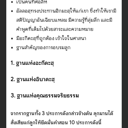
เป็นคนที่ศอลิห
อัลลอฮฺทรงประทานฮิกมะฮฺให้แก่เขา ซึ่งทำให้เขามี
สติปัญญาอันเฉียบแหลม มีความรู้ที่ลุ่มลึก และมี
คำพูดที่เต็มไปด้วยสาระและความหมาย
มีอะกีดะฮฺที่ถูกต้อง เข้าใจในศาสนา
ฐานสำคัญของการอบรมลูก
1. ฐานแห่งอะกีดะฮฺ
2. ฐานแห่งอิบาดะฮฺ
3. ฐานแห่งคุณธรรมจริยธรรม
จากรากฐานทั้ง 3 ประการดังกล่าวข้างต้น ลุกมานได้
สั่งเสียแก่ลูกให้ยึดมั่นคำสอน 10 ประการดังนี้