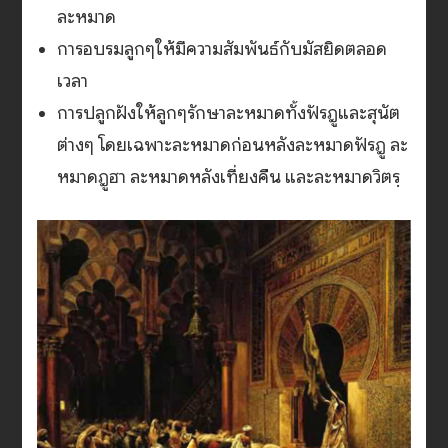
ละหมาด
การอบรมลูกๆให้มีความสัมพันธ์กับมัสยิดตลอด
เวลา
การปลูกฝังให้ลูกๆรักษาละหมาดทั้งฟัรฎูและสุนัต
ต่างๆ โดยเฉพาะละหมาดก่อนหลังละหมาดฟัรฎู ละ
หมาดฎูฮา ละหมาดหลังเที่ยงคืน และละหมาดวิตรฺ