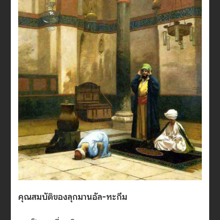
คุณสมบัติของลุกมานอัล-หะกีม