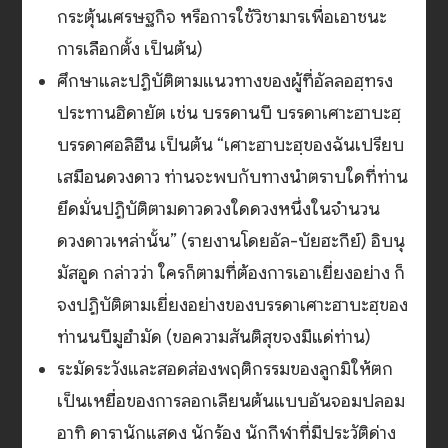
กระตุ้นเศรษฐกิจ หรือการใช้วิชามารเพื่อเอาชนะ
การเลือกตั้ง เป็นต้น)
ศึกษาและปฏิบัติตามแนวทางของผู้ที่อัลลอฮฺทรง
ประทานฮิดายัต เช่น บรรดานบี บรรดาเศาะฮาบะฮฺ
บรรดาศอลิฮีน เป็นต้น “เศาะฮาบะฮฺของฉันเปรียบ
เสมือนดวงดาว ท่านจะพบกับทางนำตราบใดที่ท่าน
ยึดมั่นปฏิบัติตามดาวดวงใดดวงหนึ่งในจำนวน
ดวงดาวเหล่านั้น” (รายงานโดยอัล-บัยฮะกีย์) อิบนุ
มัสอูด กล่าวว่า ใครก็ตามที่ต้องการเอาเยี่ยงอย่าง ก็
จงปฏิบัติตามเยี่ยงอย่างของบรรดาเศาะฮาบะฮฺของ
ท่านนบีมูฮำมัด (ขอความสันติสุขจงมีแด่ท่าน)
ระมัดระวังและสอดส่องพฤติกรรมของลูกมิให้ตก
เป็นเหยื่อของการลอกเลียนต้นแบบอันจอมปลอม
อาทิ ดารานักแสดง นักร้อง นักกีฬาที่มีประวัติด่าง