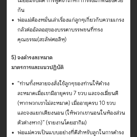
ไม่ยอมรับผิด การพูดจาโกหก การรังแกพี่น้องด้วย
กัน
พ่อแม่ต้องหมั่นเล่าเรื่องแก่ลูกๆเกี่ยวกับความเกรง
กลัวต่ออัลลอฮฺของบรรดาบรรพชนที่ทรง
คุณธรรม(สะลัฟศอลิหฺ)
5) จงดำรงละหมาด
มาตรการและแนวปฏิบัติ
“ท่านทั้งหลายจงสั่งใช้ลูกๆของท่านให้ดำรง
ละหมาดเมื่อเขามีอายุครบ 7 ขวบ และจงเฆี่ยนตี
(หากพวกเขาไม่ละหมาด) เมื่ออายุครบ 10 ขวบ
และจงแยกเตียงนอน (ให้พวกเขานอนในห้องส่วน
ตัวต่างหาก)” (รายงานโดยฮากิม)
พ่อแม่ควรเป็นแบบอย่างที่ดีสำหรับลูกในการดำรง