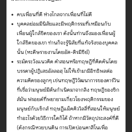
คบเพื่อนที่ดี ห่างไกลจากเพื่อนที่ไม่ดี
บุคคลย่อมมีนิสัยและมีพฤติกรรมที่เหมือนกับ
เพื่อนผู้ใกล้ชิดของเขา ดังนั้นท่านจึงมองเพื่อนผู้
ใกล้ชิดของเขา ท่านก็จะรู้นิสัยที่แท้จริงของบุคคล
นั้น (หะดีษรายงานโดยอัต-ติรมีซีย์)
ระมัดระวังแนวคิด คำสอนหรือทฤษฎีที่คิดค้นโดย
บรรดาผู้ปฏิเสธอัลลอฮฺ ไม่ให้เข้ามามีอิทธิพลต่อ
ความคิดของลูกๆ เช่นทฤษฎีวิวัฒนาการของดาร์วิน
ที่เชื่อว่ามนุษย์มีต้นกำเนิดมาจากลิง ทฤษฎีของซิก
ส์มัน ฟรอยด์ที่พยายามเกี่ยวโยงพฤติกรรมของ
มนุษย์กับเซ็กส์ ทฤษฎีแม็คคิววิลลี่ที่สอนให้มนุษย์
ทำอะไรด้วยวิธีการใดก็ได้ ถ้าหากมีวัตถุประสงค์ที่ดี
(ดังกรณีหวยบนดิน การเปิดบ่อนคาสิโนเพื่อ