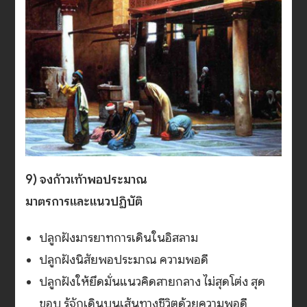
9) จงก้าวเท้าพอประมาณ
มาตรการและแนวปฏิบัติ
ปลูกฝังมารยาทการเดินในอิสลาม
ปลูกฝังนิสัยพอประมาณ ความพอดี
ปลูกฝังให้ยึดมั่นแนวคิดสายกลาง ไม่สุดโต่ง สุด
ขอบ รู้จักเดินบนเส้นทางชีวิตด้วยความพอดี