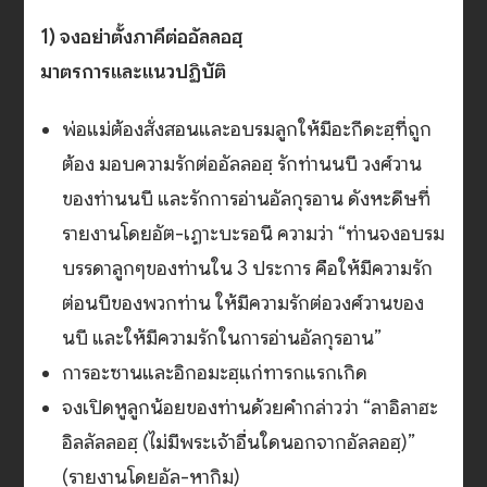
1) จงอย่าตั้งภาคีต่ออัลลอฮฺ
มาตรการและแนวปฏิบัติ
พ่อแม่ต้องสั่งสอนและอบรมลูกให้มีอะกีดะฮฺที่ถูก
ต้อง มอบความรักต่ออัลลอฮฺ รักท่านนบี วงศ์วาน
ของท่านนบี และรักการอ่านอัลกุรอาน ดังหะดีษที่
รายงานโดยอัต-เฏาะบะรอนี ความว่า “ท่านจงอบรม
บรรดาลูกๆของท่านใน 3 ประการ คือให้มีความรัก
ต่อนบีของพวกท่าน ให้มีความรักต่อวงศ์วานของ
นบี และให้มีความรักในการอ่านอัลกุรอาน”
การอะซานและอิกอมะฮฺแก่ทารกแรกเกิด
จงเปิดหูลูกน้อยของท่านด้วยคำกล่าวว่า “ลาอิลาฮะ
อิลลัลลอฮฺ (ไม่มีพระเจ้าอื่นใดนอกจากอัลลอฮฺ)”
(รายงานโดยอัล-หากิม)