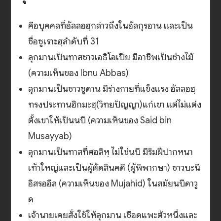
คือบุคคลที่อัลลอฮฺกล่าวถึงในอัลกุรอาน และเป็น
ชื่อซูเราะฮฺลำดับที่ 31
ลุกมานเป็นทาสชาวเอธิโอเปีย มีอาชีพเป็นช่างไม้
(ความเห็นของ Ibnu Abbas)
ลุกมานเป็นชาวซูดาน มีร่างกายที่แข็งแรง อัลลอฮฺ
ทรงประทานฮิกมะฮฺ(วิทยปัญญา)แก่เขา แต่ไม่แต่ง
ตั้งเขาให้เป็นนบี (ความเห็นของ Said bin
Musayyab)
ลุกมานเป็นทาสที่ศอลิหฺ ไม่ใช่นบี มีริมฝีปากหนา
เท้าใหญ่และเป็นผู้ตัดสินคดี (ผู้พิพากษา) ชาวบะนี
อิสรออีล (ความเห็นของ Mujahid) ในสมัยนบีดาวู
ด
เจ้านายเคยสั่งใช้ให้ลุกมาน เชือดแพะตัวหนึ่งและ