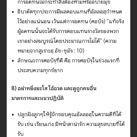
การอดทนไม่กระทำสิ่งต้องห้ามหรืออบายมุข
อิบาดัตทุกประการมีผลตอบแทนที่อัลลอฮฺกำหนด
ไว้อย่างแน่นอน เว้นแต่การอดทน (ศอบัร) “แท้จริง
ผู้อดทนนั้นจะได้รับการตอบแทนรางวัลของพวก
เขาอย่างสมบูรณ์โดยประมาณการไม่ได้” (ความ
หมายจากสูเราะฮฺ อัซ-ซุมัร : 10)
ลักษณะการศอบัรฺที่ดี คือ การศอบัรฺในช่วงแรกที่
ประสบความทุกข์ยาก
8) อย่าหยิ่งยะโส โอ้อวด และดูถูกคนอื่น
มาตรการและแนวปฏิบัติ
ปลูกฝังลูกๆให้รู้จักขอบคุณอัลลอฮฺในความดีที่ได้
รับ เช่น เรียนเก่ง มีหน้าตาน่ารัก ความสุขสบายที่ได้
รับ