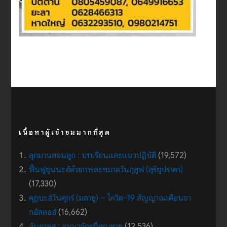
เนื้อหาผู้เข้าชมมากที่สุด
ลุกมานสอนลูก : บทเรียนและแนวปฏิบัติ
(19,572)
ฟื้นฟูซุนนะฮ์ด้วยการละหมาดวันกุสูฟ (สุริยุปราคา)
(17,330)
คุฏบะฮ์วันศุกร์ (มลายู) – โควิด-19 สัญญาณเตือนจา
กอัลลอฮ์
(16,662)
อันดาลูส : อาณาจักรที่สูญหาย
(12,536)