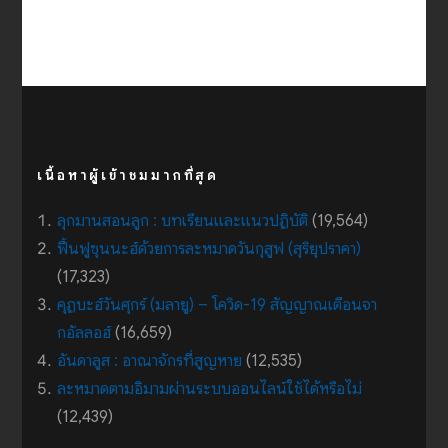
เนื้อหาผู้เข้าชมมากที่สุด
ลุกมานสอนลูก : บทเรียนและแนวปฏิบัติ
(19,564)
ฟื้นฟูซุนนะฮ์ด้วยการละหมาดวันกุสูฟ (สุริยุปราคา)
(17,323)
คุฏบะฮ์วันศุกร์ (มลายู) – โควิด-19 สัญญาณเตือนจา
กอัลลอฮ์
(16,659)
อันดาลูส : อาณาจักรที่สูญหาย
(12,535)
ละหมาดตามอิมามผ่านระบบออนไลน์ใช้ได้หรือไม่
(12,439)