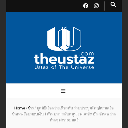
theusta
บรมครูแห่งสากลจักรวาล
Home
/
ข่าว
/
มูลนิธิเรือนร่างเดียวกัน ร่วมประชุมใหญ่สภาเครือ
ข่ายฯพร้อมมอบเงิน 1 ล้านบาท สนับสนุน รพ.ชาฮีด อัล-อักศอ ผ่าน
ท่านจุฬาราชมนตรี