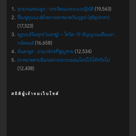
ลุกมานสอนลูก : บทเรียนและแนวปฏิบัติ
(19,563)
ฟื้นฟูซุนนะฮ์ด้วยการละหมาดวันกุสูฟ (สุริยุปราคา)
(17,323)
คุฏบะฮ์วันศุกร์ (มลายู) – โควิด-19 สัญญาณเตือนจา
กอัลลอฮ์
(16,658)
อันดาลูส : อาณาจักรที่สูญหาย
(12,534)
ละหมาดตามอิมามผ่านระบบออนไลน์ใช้ได้หรือไม่
(12,438)
สถิติผู้เข้าชมเว็บไซต์