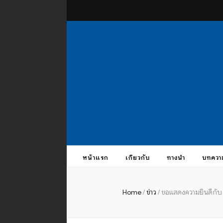
theus
บรมครูแห่งสากลจักรวาล
หน้าแรก
เกี่ยวกับ
ทางนำ
บทควา
Home
/
ข่าว
/
ขอแสดงความยินดีกับ 