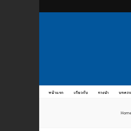
theus
บรมครูแห่งสากลจักรวาล
หน้าแรก
เกี่ยวกับ
ทางนำ
บทควา
Hom