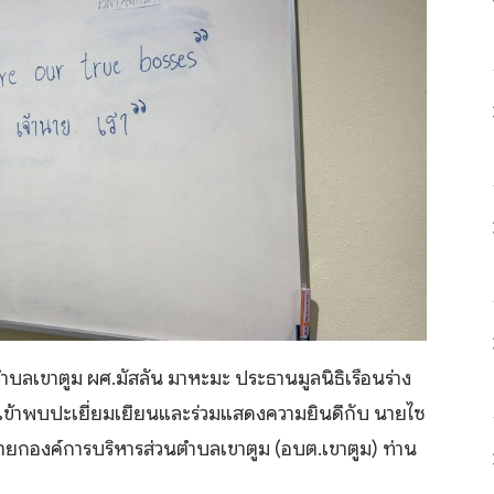
ำบลเขาตูม ผศ.มัสลัน มาหะมะ ประธานมูลนิธิเรือนร่าง
เข้าพบปะเยี่ยมเยียนและร่วมแสดงความยินดีกับ นายไซ
นายกองค์การบริหารส่วนตำบลเขาตูม (อบต.เขาตูม) ท่าน