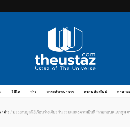
taz.com
ม
วิดีโอ
ข่าว
สาระสันทนาการ
ศาสนสัมพันธ์
ถาม-ต
e
/
ข่าว
/
ประธานมูลนิธิเรือนร่างเดียวกัน ร่วมแสดงความยินดี “นายกอบต.เขาตูม ค