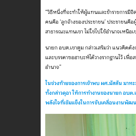
“วิธีหนึ่งที่จะทำให้ผู้แทนและข้าราชการมี
คนคือ ‘ลูกจ้างของประชาชน’ ประชาชนคือผ
สาธารณะแทนเขา ไม่ใช่ไปใช้อำนาจเหนือเ
นายก อบต.เขาตูม กล่าวเสริมว่า แนวคิดดัง
และบรรดาซอฮาบะห์ได้วางรากฐานไว้ เพื่อสร้าง
อำนาจ”
ในช่วงท้ายของการเข้าพบ ผศ.มัสลัน มาหะ
ทั้งกล่าวดุอา ให้การทำงานของนายก อบต.เ
พลังใจที่เข้มแข็งในการขับเคลื่อนงานพัฒน