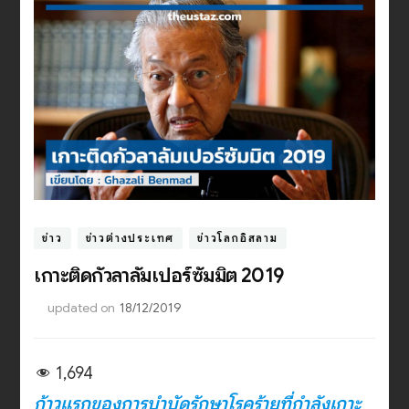
ข่าว
ข่าวต่างประเทศ
ข่าวโลกอิสลาม
เกาะติดกัวลาลัมเปอร์ซัมมิต 2019
updated on
18/12/2019
1,694
ก้าวแรกของการบำบัดรักษาโรคร้ายที่กำลังเกาะ