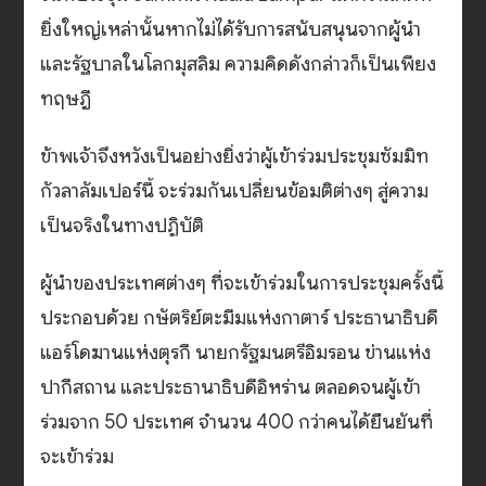
ยิ่งใหญ่เหล่านั้นหากไม่ได้รับการสนับสนุนจากผู้นำ
และรัฐบาลในโลกมุสลิม ความคิดดังกล่าวก็เป็นเพียง
ทฤษฎี
ข้าพเจ้าจึงหวังเป็นอย่างยิ่งว่าผู้เข้าร่วมประชุมซัมมิท
กัวลาลัมเปอร์นี้ จะร่วมกันเปลี่ยนข้อมติต่างๆ สู่ความ
เป็นจริงในทางปฏิบัติ
ผู้นำของประเทศต่างๆ ที่จะเข้าร่วมในการประชุมครั้งนี้
ประกอบด้วย กษัตริย์ตะมีมแห่งกาตาร์ ประธานาธิบดี
แอร์โดฆานแห่งตุรกี นายกรัฐมนตรีอิมรอน ข่านแห่ง
ปากีสถาน และประธานาธิบดีอิหร่าน ตลอดจนผู้เข้า
ร่วมจาก 50 ประเทศ จำนวน 400 กว่าคนได้ยืนยันที่
จะเข้าร่วม