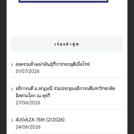
เรื่องล่าสุด
สงครามล้างเผ่าพันธุ์ที่กาซ่าจะยุติเมื่อไหร่
31/07/2026
อธิการบดี ม.ฟาฏอนี ร่วมประชุมอธิการบดีมหาวิทยาลัย
อิสลามโลก ณ ตุรกี
27/06/2026
4UGAZA 15th (2/2026)
24/06/2026