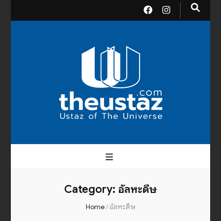
theusta
บรมครูแห่งสากลจักรวาล
Category:
อัลหะดีษ
Home
/
อัลหะดีษ