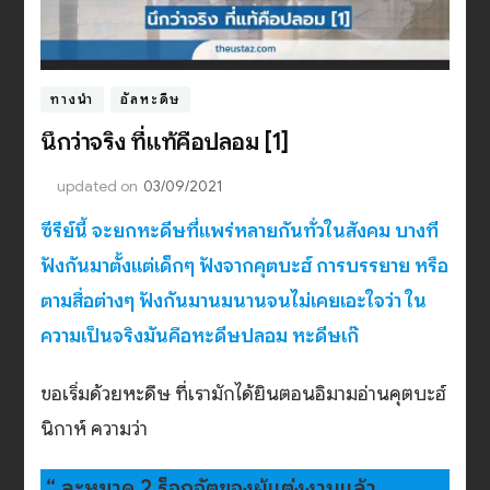
ทางนำ
อัลหะดีษ
นึกว่าจริง ที่แท้คือปลอม [1]
updated on
03/09/2021
ซีรีย์นี้ จะยกหะดีษที่แพร่หลายกันทั่วในสังคม บางที
ฟังกันมาตั้งแต่เด็กๆ ฟังจากคุตบะฮ์ การบรรยาย หรือ
ตามสื่อต่างๆ ฟังกันมานมนานจนไม่เคยเอะใจว่า ใน
ความเป็นจริงมันคือหะดีษปลอม หะดีษเก๊
ขอเริ่มด้วยหะดีษ ที่เรามักได้ยินตอนอิมามอ่านคุตบะฮ์
นิกาห์ ความว่า
“ ละหมาด 2 ร็อกอัตของผู้แต่งงานแล้ว