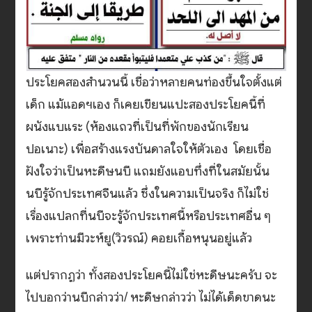
ประโยคสองสำนวนนี้ เชื่อว่าหลายคนท่องขึ้นใจตั้งแต่
เด็ก แม้แอดฯเอง ก็เคยเขียนแปะสองประโยคนี้ที่
ผนังแบแระ (ห้องแถวที่เป็นที่พักของนักเรียน
ปอเนาะ) เพื่อสร้างแรงบันดาลใจให้ตัวเอง โดยเชื่อ
ฝังใจว่าเป็นหะดีษนบี แถมยังแอบทึ่งที่ในสมัยนั้น
นบีรู้จักประเทศจีนแล้ว ซึ่งในความเป็นจริง ก็ไม่ใช่
เรื่องแปลกที่นบีจะรู้จักประเทศนี้หรือประเทศอื่น ๆ
เพราะท่านมีวะห์ยู(วิวรณ์) คอยเกื้อหนุนอยู่แล้ว
แต่ปรากฏว่า ทั้งสองประโยคนี้ไม่ใช่หะดีษนะครับ จะ
ไปบอกว่านบีกล่าวว่า/ หะดีษกล่าวว่า ไม่ได้เด็ดขาดนะ