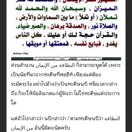
ส่วนสำนวน النظافة من الإيمان ก็สามารถพูดได้ เพราะ
เป็นนัยที่มาจากหะดีษที่ศอฮีห์ เพียงแต่ต้อง
ระมัดระวัง อย่าไปอ้างว่าเป็นหะดีษนบี หรือเวลากล่าว
ถึง ก็จะให้ข้อสังเกตแก่ผู้ฟังว่า ไม่ใช่หะดีษแต่ประการ
ใด
แต่ถ้าไปกล่าวว่า นบีกล่าวว่า / ตามหะดีษนบีว่า النظافة
من الإيمان อันนี้ผิดถนัดครับ