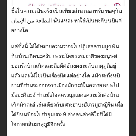
ซึ่งในความเป็นจริง เป็นเพียงสำนวนอาหรับ พอๆกับ
النظافة من الإيمان นั่นแหละ หาใช่เป็นหะดีษนบีแต่
อย่างใด
แต่ทั้งนี้ ไม่ได้หมายความว่าจะไปปฏิเสธความผูกพัน
กับบ้านเกิดนะครับ เพราะโดยธรรมชาติของมนุษย์
ย่อมรักบ้านเกิดและมีอดีตอันงดงามกับมาตุภูมิอยู่
แล้ว และไม่ใช่เป็นเรื่องผิดแต่อย่างใด แม้กระทั่งนบี
ยามที่ท่านจะออกจากเมืองมักกะฮ์ในคราวอพยพไป
ยังมะดีนะฮ์ ท่านยังโอดครวญแสดงความรักต่อบ้าน
เกิดมักกะฮ์ เช่นเดียวกับเศาะฮาบะฮ์ชาวมูฮาญิรีน เมื่อ
ได้ยินนบีจะไปทำอุมเราะห์ ต่างคนต่างดีใจที่ได้มี
โอกาสกลับมาตุภูมิอีกครั้ง