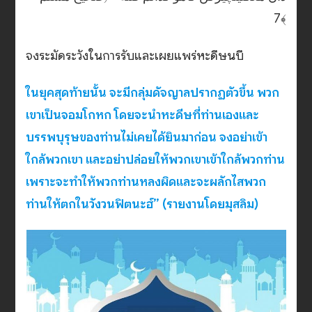
7﴾
จงระมัดระวังในการรับและเผยแพร่หะดีษนบี
ในยุคสุดท้ายนั้น จะมีกลุ่มดัจญาลปรากฏตัวขึ้น พวก
เขาเป็นจอมโกหก โดยจะนำหะดีษที่ท่านเองและ
บรรพบุรุษของท่านไม่เคยได้ยินมาก่อน จงอย่าเข้า
ใกล้พวกเขา และอย่าปล่อยให้พวกเขาเข้าใกล้พวกท่าน
เพราะจะทำให้พวกท่านหลงผิดและจะผลักไสพวก
ท่านให้ตกในวังวนฟิตนะฮ์” (รายงานโดยมุสลิม)