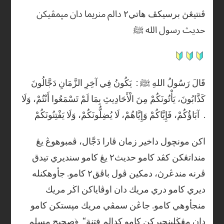
ڤنتيڠڽ برسيكڤ هاتي٢ دالم منريما دان مڽمڤيكن
حديث رسول الله ﷺ
قَالَ رَسُولُ اللهِ ﷺ : يَكُونُ فِي آخِرِ الزَّمَانِ دَجَّالُونَ
كَذَّابُونَ، يَأْتُونَكُمْ مِنَ الْأَحَادِيثِ بِمَا لَمْ تَسْمَعُوا أَنْتُمْ، وَلَا
آبَاؤُكُمْ، فَإِيَّاكُمْ وَإِيَّاهُمْ، لَا يُضِلُّونَكُمْ، وَلَا يَفْتِنُونَكُمْ .
اكن مونچول داخير زمان ڤارا دَجَّال، ڤمبوهوڠ يڠ
منداتڠكن كڤد كامو حديث٢ يڠ كامو سنديري تيدق
ڤرنه مندڠرڽ، دمكين ڤول باڤق٢ كامو. جأوهكنله
ديري كامو دري مريك دان اوڤاياكن اڬر مريك
منجأوهي كامو. جاڠن سمڤي مريك مڽستكن كامو
دان مڠڬلينچيركن كامو كدالم فتنة“ ﴿صحيح مسلم