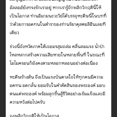
อัลลอฮ์ยังทรงรักเราอยู่ หากเรารู้จักพลิกวิกฤตินี้ให้
เป็นโอกาส ท่านอิมามนะวะวีย์ได้บรรจุหะดีษนี้ในบทที่
ว่าด้วยการอดทนในตำราของท่านริยาดุสศอลิฮีนเลยที
เดียว
ช่วงนี้จังหวัดภาคใต้เจอมรสุมถล่ม คลื่นลมแรง น้ำป่า
ไหลหลากสร้างความเสียหายในหลายพื้นที่ ในขณะที่
โอไมครอนก็ยังคงตามหลอกหลอนอย่างต่อเนื่อง
หะดีษข้างต้น จึงเป็นแรงบันดาลใจให้ทุกคนมีความ
อดทน อดกลั้น ยอมรับในคำตัดสินของพระองค์ มอบ
ตนแด่พระองค์ พร้อมลุกขึ้นสู้ชีวิตอย่างเข้มแข็งและมี
ความหวังต่อไปครับ
จงพลิกวิกฤติให้เป็นโอกาส