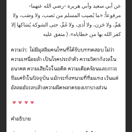
عن أبي سعيد وأبي هريرة -رضي الله عنهما-
مرفوعاً: «ما يُصيب المسلم من نَصب، ولا وصَب، ولا
هَمِّ، ولا حَزن، ولا أَذى، ولا غَمِّ، حتى الشوكة يُشاكها إلا
كفر الله بها من خطاياه». ( متفق عليه
ความว่า: ไม่มีมุสลิมคนไหนที่ได้รับบททดสอบ ไม่ว่า
ความเหนื่อยล้า เป็นโรคประจำตัว ความวิตกกังวลใน
อนาคต ความเสียใจในอดีต ความเดือดร้อนและภาวะ
ซึมเศร้าในปัจจุบัน แม้กระทั่งหนามที่ทิ่มแทง เว้นแต่
อัลลอฮ์จะลบล้างความผิดพลาดของเขาบางส่วน
คำอธิบาย