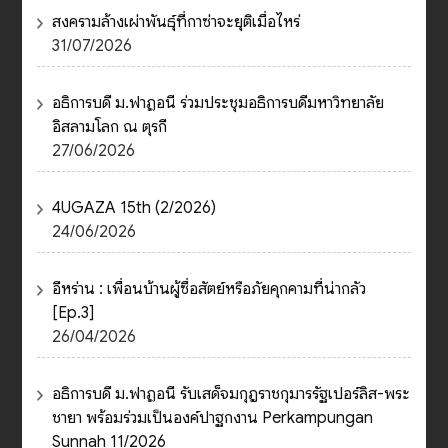
สงครามล้างเผ่าพันธุ์ที่กาซ่าจะยุติเมื่อไหร่
31/07/2026
อธิการบดี ม.ฟาฏอนี ร่วมประชุมอธิการบดีมหาวิทยาลัย
อิสลามโลก ณ ตุรกี
27/06/2026
4UGAZA 15th (2/2026)
24/06/2026
อีหร่าน : เพื่อนบ้านผู้ซื่อสัตย์หรือภัยคุกคามที่น่ากลัว
[Ep.3]
26/04/2026
อธิการบดี ม.ฟาฏอนี รับเสด็จมกุฎราชกุมารรัฐเปอร์ลิส-พระ
ชายา พร้อมร่วมเป็นองค์ปาฐกงาน Perkampungan
Sunnah 11/2026