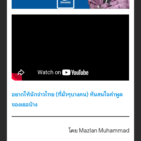
อยากให้นักข่าวไทย (ที่มั่วๆบางคน) หันสนใจคำพูด
ของเธอบ้าง
โดย Mazlan Muhammad