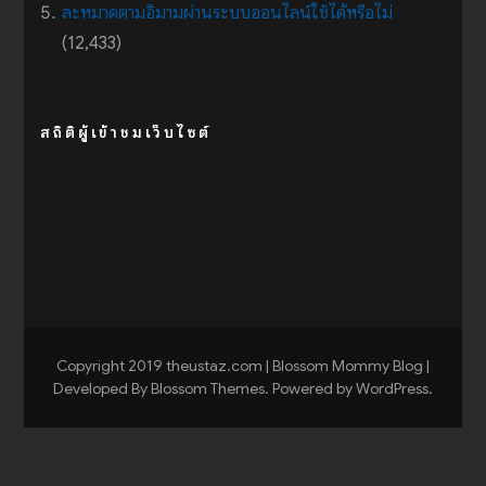
ละหมาดตามอิมามผ่านระบบออนไลน์ใช้ได้หรือไม่
(12,433)
สถิติผู้เข้าชมเว็บไซต์
Copyright 2019 theustaz.com |
Blossom Mommy Blog |
Developed By
Blossom Themes
. Powered by
WordPress
.