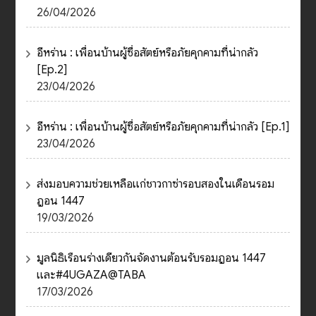
26/04/2026
อีหร่าน : เพื่อนบ้านผู้ซื่อสัตย์หรือภัยคุกคามที่น่ากลัว
[Ep.2]
23/04/2026
อีหร่าน : เพื่อนบ้านผู้ซื่อสัตย์หรือภัยคุกคามที่น่ากลัว [Ep.1]
23/04/2026
ส่งมอบความช่วยเหลือแก่ชาวกาซ่ารอบสองในเดือนรอม
ฎอน 1447
19/03/2026
มูลนิธิเรือนร่างเดียวกันจัดงานต้อนรับรอมฎอน 1447
และ#4UGAZA@TABA
17/03/2026