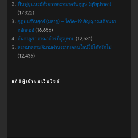
ฟื้นฟูซุนนะฮ์ด้วยการละหมาดวันกุสูฟ (สุริยุปราคา)
(17,322)
คุฏบะฮ์วันศุกร์ (มลายู) – โควิด-19 สัญญาณเตือนจา
กอัลลอฮ์
(16,656)
อันดาลูส : อาณาจักรที่สูญหาย
(12,531)
ละหมาดตามอิมามผ่านระบบออนไลน์ใช้ได้หรือไม่
(12,436)
สถิติผู้เข้าชมเว็บไซต์