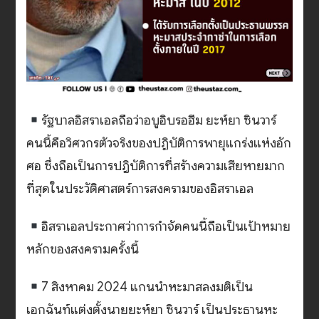
รัฐบาลอิสราเอลถือว่าอบูอิบรอฮีม ยะห์ยา ซินวาร์
คนนี้คือวิศวกรตัวจริงของปฏิบัติการพายุแกร่งแห่งอัก
ศอ ซึ่งถือเป็นการปฎิบัติการที่สร้างความเสียหายมาก
ที่สุดในประวัติศาสตร์การสงครามของอิสราเอล
อิสราเอลประกาศว่าการกำจัดคนนี้ถือเป็นเป้าหมาย
หลักของสงครามครั้งนี้
7 สิงหาคม 2024 แกนนำหะมาสลงมติเป็น
เอกฉันท์แต่งตั้งนายยะห์ยา ซินวาร์ เป็นประธานหะ