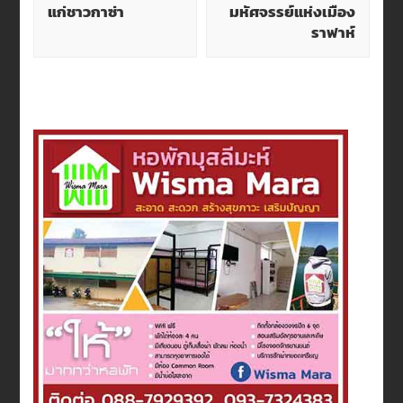
แก่ชาวกาซ่า
มหัศจรรย์แห่งเมือง
ราฟาห์