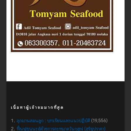
เนื้อหาผู้เข้าชมมากที่สุด
ลุกมานสอนลูก : บทเรียนและแนวปฏิบัติ
(19,556)
ฟื้นฟูซุนนะฮ์ด้วยการละหมาดวันกุสูฟ (สุริยุปราคา)