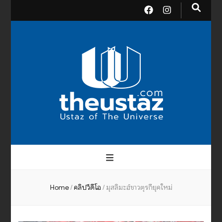
theusta
บรมครูแห่งสากลจักรวาล
Home
/
คลิปวีดีโอ
/
มุสลิมะฮ์ชาวตุรกียุคใหม่