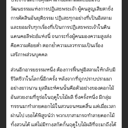
วัฒนธรรมแห่งการปฎิเสธพระเจ้า ผู้คนสูญเสียตาชั่ง
การตัดสินอันยุติธรรม ปฏิเสธทุกอย่างที่เป็นอิสลาม
และยอมรับทุกเรื่องที่เป็นการปฏิเสธพระเจ้าในดิน
แดนคอลีฟะฮ์แห่งนี้ จนกระทั่งผู้คนมองความสูงส่ง
คือความต้อยต่ำ ตอกย้ำความเลวทรามเป็นเรื่อง
เสรีภาพส่วนบุคคล
ส่วนอีกอารยธรรมหนึ่ง ต้องการฟื้นฟูอิสลามให้กลับมี
ชีวิตชีวาในโลกนี้อีกครั้ง หลังจากที่ถูกปราบปรามมา
อย่างยาวนาน มุสลิมะห์คนนั้นคือตัวอย่างของดอกไม้
อันสวยงามที่ชูช่อในฤดูใบไม้ผลิ ซึ่งครั้งหนึ่ง มีกลุ่ม
ทรชนมาทำลายดอกไม้ในสวนจนหมดสิ้น แต่เมื่อเวลา
ผ่านไป เธอได้พิสูจน์ว่า พวกเขาสามารถทำลายดอกไม้
ทั้งสวนได้ แต่ไม่มีทางสกัดกั้นฤดูใบไม้ผลิที่จะมาถึงได้