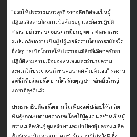
“ช่วยให้ประชาชนชาวตุรกี จากอดีตที่ต้องเป็นผู้
ปฏิเสธอิสลามโดยการบังคับข่มขู่ และต้องปฏิบัติ
ศาสนาอย่างหลบๆซ่อนๆเหมือนยุคศาลศาสนาแห่ง
สเปน กลับกลายเป็นผู้ปฏิเสธอิสลามโดยการสมัครใจ
ซึ่งรัฐบาลเปิดโอกาสให้ประชาชนมีสิทธิ์เลือกศรัทธา
ปฏิบัติตามความเชื่อของตนเองและอำนวยความ
สะดวกให้ประชาชนกำหนดอนาคตด้วยตัวเอง” ผลงาน
แค่นี้ก็ถือว่าแอร์โดอานได้สร้างคุณูปการอันยิ่งใหญ่
แก่ชาติตุรกีแล้ว
ประธานาธิบดีแอร์โดอาน ไม่เพียงแต่ปล่อยให้เมล็ด
พันธุ์งอกเงยตามยถากรรมโดยไร้ผู้ดูแล แต่ท่านเป็นผู้
หว่านเมล็ดพันธุ์ ดูแลรักษาและปกป้องคุ้มครองเมล็ด
พันธุ์เหล่านั้น จากการโดนทำร้ายจากผู้ไม่หวังดี ซึ่ง