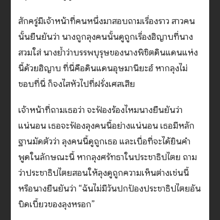
สักครู่มีเจ้าหน้าที่คนหนึ่งมาสอบถามเรื่องราว สาวคน
นั้นยืนยันว่า นางถูกลุงคนนั้นดูถูกเรื่องฮิญาบที่นาง
สวมใส่ นางย้ำว่าบรรพบุรุษของนางพิชิตดินแดนแห่ง
นี้ด้วยฮิญาบ ที่นี่คือดินแดนอุษมานียะฮ์ หากลุงไม่
ชอบที่นี่ ก็จงไสหัวไปที่ฝรั่งเศสเสีย
เจ้าหน้าที่ถามเธอว่า จะฟ้องร้องไหมนางยืนยันว่า
แน่นอน เธอจะฟ้องลุงคนนี้อย่างแน่นอน เธอมีหลัก
ฐานมัดตัวว่า ลุงคนนี้ดูถูกเธอ และเบื่อที่จะได้ยินคำ
พูดในลักษณะนี้ หากลุงศรัทธาในประชาธิปไตย ถาม
ว่าประชาธิปไตยสอนให้ลุงดูถูกความเห็นต่างเช่นนี้
หรือนางยืนยันว่า “ฉันไม่มีวันปกป้องประชาธิปไตยอัน
บิดเบี้ยวของลุงหรอก”