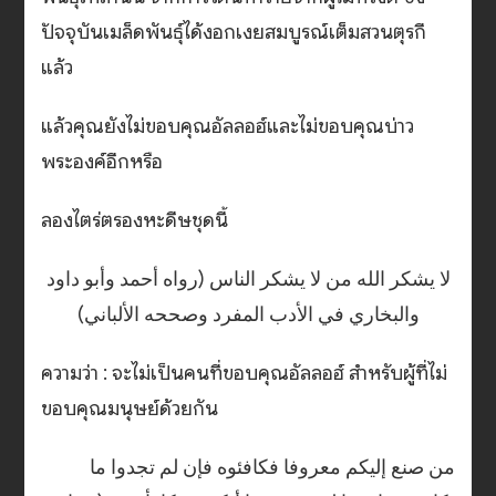
ปัจจุบันเมล็ดพันธุ์ได้งอกเงยสมบูรณ์เต็มสวนตุรกี
แล้ว
แล้วคุณยังไม่ขอบคุณอัลลอฮ์และไม่ขอบคุณบ่าว
พระองค์อีกหรือ
ลองไตร่ตรองหะดีษชุดนี้
‏لا يشكر الله من لا يشكر الناس (رواه أحمد وأبو داود
والبخاري في الأدب المفرد وصححه الألباني)
ความว่า : จะไม่เป็นคนที่ขอบคุณอัลลอฮ์ สำหรับผู้ที่ไม่
ขอบคุณมนุษย์ด้วยกัน
من صنع إليكم معروفا فكافئوه ‏فإن لم تجدوا ما