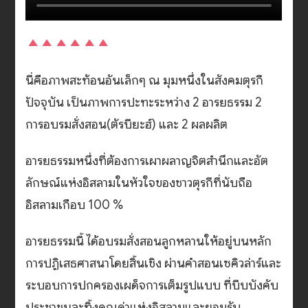
นี่คือภาพสะท้อนอันเล็กๆ ณ มุมหนึ่งในสังคมตุรกี
ปัจจุบัน เป็นภาพการปะทะระหว่าง 2 อารยธรรม 2
การอบรมสั่งสอน(ตัรบียะฮ์) และ 2 ผลผลิต
อารยธรรมหนึ่งที่ต้องการเผาผลาญจิตสำนึกและอัต
ลักษณ์แห่งอิสลามในหัวใจของชาวตุรกีที่นับถือ
อิสลามเกือบ 100 %
อารยธรรมนี้ ได้อบรมสั่งสอนลูกหลานให้อยู่บนหลัก
การปฏิเสธศาสนาโดยสิ้นเชิง ผ่านคำสอนเซคิวล่าร์และ
ระบอบการปกครองเผด็จการเต็มรูปแบบ ที่บีบบังคับ
ประชาชนละทิ้งคุณค่าแห่งอิสลามและยอมรับ