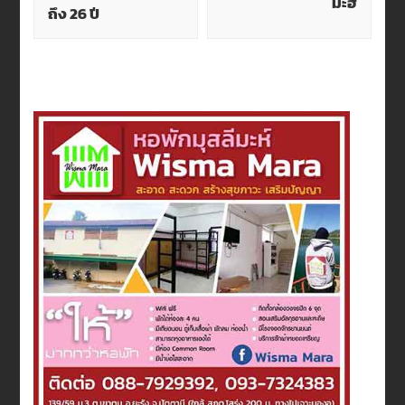
มะฮ์
ถึง 26 ปี