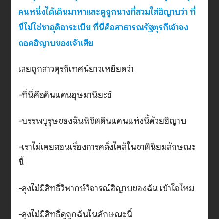
คนหนึ่งได้เดินมาหาและดูถูกนางที่สวมใส่ฮิญาบว่า ที่
นี่ไม่ใช่ซาอุดิอาระเบีย ที่นี่คือสาธารณรัฐตุรกีเจ้าจง
ถอดฮิญาบของเจ้าเสีย
เลยถูกสาวตุรกีเทศน์ยาวเหยียดว่า
-ที่นี่คือดินแดนอุษมานียะฮ์
-บรรพบุรุษของฉันพิชิตดินแดนแห่งนี้ด้วยฮิญาบ
-เราไม่เคยสอนเรื่องการคลั่งไคล้ในชาตินิยมลักษณะ
นี้
-ลุงไม่มีสิทธิ์วิพากษ์วิจารณ์ฮิญาบของฉัน เข้าใจไหม
-ลุงไม่มีสิทธิ์ดูถูกฉันในลักษณะนี้