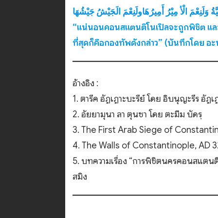
يَّةُ وَلَنِعْمَ الْأ مِيْرُ أَمِيرُهَاولَنِعْمَ الَجَيْشُ جَيْشُهَا
“แน่นอนคอนสแตนติโนเปิลจะถูกพิชิต และผู้นำ
ที่สุดก็คือกองทัพดังกล่าว” (บันทึกโดย อ
อ้างอิง :
1. ตารีค อัฏเฏาะบะรีย์ โดย อิบนุญะรีร อัฏเ
2. อัยยามุนา ลา ตุนซา โดย ตะมีม บัดรฺ
3. The First Arab Siege of Constant
4. The Walls of Constantinople, AD 
5. บทความเรื่อง “การพิชิตนครคอนสแตนติโน
สมิง