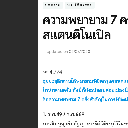
บทความ
ประวัติศาสตร์
ความพยายาม ​7 คร
สแตนติโนเปิล
updated on
02/07/2020
4,774
อุมมะฮฺอิสลามได้พยายามพิชิตกรุงคอนสแ
ไทน์หลายครั้ง ทั้งนี้ก็เพื่อปลดปล่อยเมือ
คือความพยายาม 7 ครั้งสำคัญในการพิชิตเมื
1. ฮ.ศ.49 / ค.ศ.669
ท่านอิบนุญะรีร อัฏเฏาะบะรีย์ ได้ระบุไว้ในห