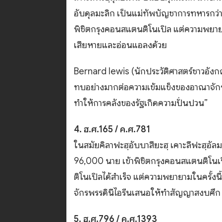
อับดุลมะลิก เป็นแม่ทัพบัญชาการทหารกว
พิชิตกรุงคอนสแตนติโนเปิล แต่ความพยายามใ
เสียหายและอ่อนแอลงด้วย
Bernard lewis (นักประวัติศาสตร์ชาวอังกฤ
ทบอย่างมากต่อความเข้มแข็งของอาณาจักรอุ
ทำให้การคลังของรัฐเกิดความปั่นปวน”
4. ฮ.ศ.165 / ค.ศ.781
ในสมัยคิลาฟะฮฺอับบาสียะฮฺ เคาะลีฟะฮฺอัลมะ
96,000 นาย เข้าพิชิตกรุงคอนสแตนติโนเ
ติโนเปิลได้สำเร็จ แต่ความพยายามในครั้ง
จักรพรรดินีไอรีนเสนอให้ทำสัญญาสงบศึก 
5. ฮ.ศ.796 / ค.ศ.1393