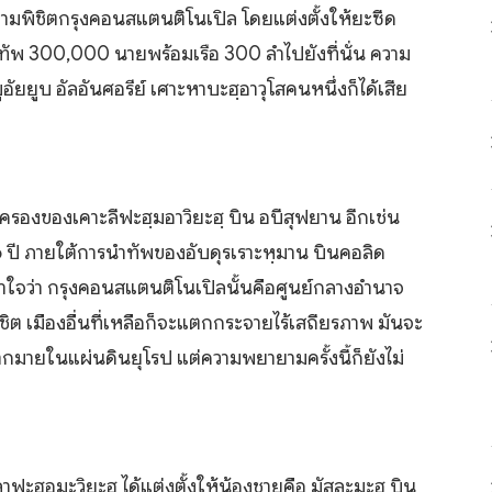
ามพิชิตกรุงคอนสแตนติโนเปิล โดยแต่งตั้งให้ยะซีด
งทัพ 300,000 นายพร้อมเรือ 300 ลำไปยังที่นั่น ความ
ัยยูบ อัลอันศอรีย์ เศาะหาบะฮฺอาวุโสคนหนึ่งก็ได้เสีย
ครองของเคาะลีฟะฮฺมอาวิยะฮฺ บิน อบีสุฟยาน อีกเช่น
 6 ปี ภายใต้การนำทัพของอับดุรเราะหฺมาน บินคอลิด
ข้าใจว่า กรุงคอนสแตนติโนเปิลนั้นคือศูนย์กลางอำนาจ
ิต เมืองอื่นที่เหลือก็จะแตกกระจายไร้เสถียรภาพ มันจะ
กมากมายในแผ่นดินยุโรป แต่ความพยายามครั้งนี้ก็ยังไม่
าฟะฮฺอุมะวิยะฮฺ ได้แต่งตั้งให้น้องชายคือ มัสละมะฮฺ บิน