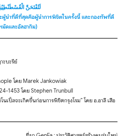
لَتُفْتَحَنَّ الْقُسْطَنْطِيْنِ
ที่ดีที่สุดคือผู้นำการพิชิตในครั้งนี้ และกองทัพที่ดี
ะหมัดและอัลฮากิม)
ฏาะบะรีย์
inople โดย Marek Jankowiak
324-1453 โดย Stephen Trunbull
เปิ้ลจะเกิดขึ้นก่อนการพิชิตกรุงโรม” โดย อ.อาลี เสือ
ที่มา.
GenFa : ประวัติศาสตร์สร้างคนรุ่นใหม่