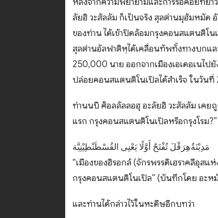
หลังจากความพยายามและการรอคอยที่ยาวนาน
ลัยฮิ วะสัลลัม ก็เป็นจริง สุลต่านมุฮัมหมัด อ
ของท่าน ได้เข้าปิดล้อมกรุงคอนสแตนติโนเปิล
สุลต่านอัลฟาติหฺได้เคลื่อนทัพทั้งทางบก
250,000 นาย ออกจากเมืองเอเดอเนไปยัง
ปล่อยคอนสแตนติโนเปิลได้สำเร็จ ในวันที
ท่านนบี ศ็อลลัลลอฮุ อะลัยฮิ วะสัลลัม เคยถ
แรก กรุงคอนสแตนติโนเปิลหรือกรุงโรม?”
‎مَدِيْنَةُهِرَقْلَ تُفْتَحٌ أَوَّلًا يَعْنِى القُسْطَنْطِيْنِيَّة
“เมืองของฮิรอกล์ (จักรพรรดิเฮราคลีอุสแห
กรุงคอนสแตนติโนเปิล” (บันทึกโดย อะหมัด,
และท่านได้กล่าวไว้ในหะดีษอีกบทว่า