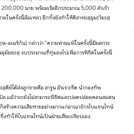
่า 200,000 นาย พร้อมเรืออีกประมาณ 5,000 ลำเข้า
นครั้งนี้ล้มเหลว อีกทั้งยังทำให้คิลาฟะฮฺอุมะวิยะฮฺ
ษ-อเมริกัน) กล่าวว่า “ความพ่ายแพ้ในครั้งนี้มีผลกระ
มัยยะฮฺ งบประมาณที่ทุ่มลงไปเพื่อการพิชิตในครั้งนี้
ฮฺดีย์ได้ส่งลูกชายคือ ฮารูน อัรเราะชีด นำกองทัพ
ปิล แม้ว่าจะยังไม่สามารถพิชิตและปลดปล่อยคอนสแตน
นี้ก็สร้างความเสียหายอย่างมากแก่อาณาจักรไบแซนไทน์
ซึ่งทำให้ไบแซนไทน์เป็นฝ่ายเสียเปรียบเอง