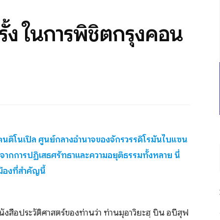
ั้ง ในการพิชิตกรุงคอน
ตนติโนเปิล ศูนย์กลางอำนาจของจักรวรรดิโรมันไบแซน
งนี้จากการปฏิเสธศรัทธาและความอยุติธรรมทั้งหลาย นี่
องที่สำคัญนี้
นังสือประวัติศาสตร์ของท่านว่า ท่านมุอาวิยะฮฺ บิน อบีสุฟ