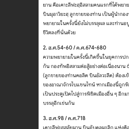
ยาน คือเคาะลีฟะฮฺอิสลามคนแรกที่ได้พยาย
บินมุอาวิยะฮฺ ลูกชายของท่าน เป็นผู้นำกอ
พยายามในครั้งนี้ยังไม่บรรลุผล และท่านอบูอ
ชีวิตลงที่นั่นด้วย
2. ฮ.ศ.54-60 / ค.ศ.674-680
ความพยายามในครั้งนี้เกิดขึ้นในยุคการปก
กัน กองทัพอิสลามต่อสู้อย่างต่อเนื่องนาน
(ลูกชายของท่านคอลิด บินอัลวะลีด) ต้องเ
ของอาณาจักรไบแซนไทน์ หากเมืองนี้ถูกพิช
เป็นประตูเปิดไปสู่การพิชิตเมืองอื่น ๆ อี
บรรลุอีกเช่นกัน
3. ฮ.ศ.98 / ค.ศ.718
เคาะลีฟะฮฺสุลัยมาน บินอับดุลมะลิก แห่งคิล