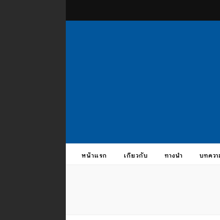
theus
บรมครูแห่งสากลจักรวาล
หน้าแรก
เกี่ยวกับ
ทางนำ
บทควา