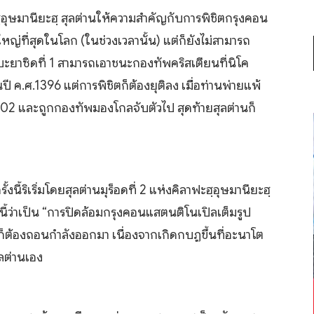
ฺอุษมานียะฮฺ สุลต่านให้ความสำคัญกับการพิชิตกรุงคอน
ญ่ที่สุดในโลก (ในช่วงเวลานั้น) แต่ก็ยังไม่สามารถ
บะยาซิดที่ 1 สามารถเอาชนะกองทัพคริสเตียนที่นิโค
ปี ค.ศ.1396 แต่การพิชิตก็ต้องยุติลง เมื่อท่านพ่ายแพ้
.1402 และถูกกองทัพมองโกลจับตัวไป สุดท้ายสุลต่านก็
ี้ริเริ่มโดยสุลต่านมุร็อดที่ 2 แห่งคิลาฟะฮฺอุษมานียะฮฺ
ี้ว่าเป็น “การปิดล้อมกรุงคอนแสตนติโนเปิลเต็มรูป
่ 2 ก็ต้องถอนกำลังออกมา เนื่องจากเกิดกบฏขึ้นที่อะนาโต
ุลต่านเอง