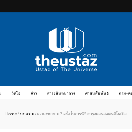
taz.com
ม
วิดีโอ
ข่าว
สาระสันทนาการ
ศาสนสัมพันธ์
ถาม-ต
Home
/
บทความ
/
ความพยายาม ​7 ครั้ง ในการพิชิตกรุงคอนสแตนติโนเปิล