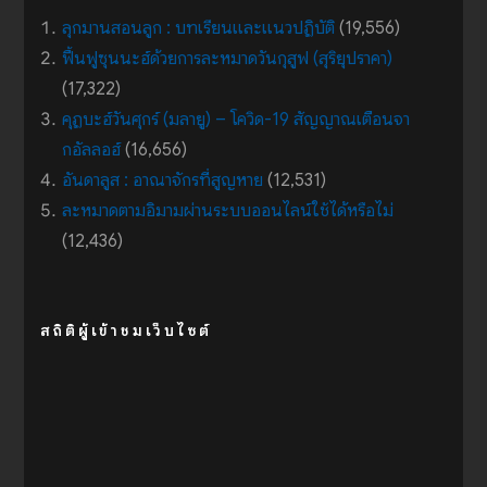
ลุกมานสอนลูก : บทเรียนและแนวปฏิบัติ
(19,556)
ฟื้นฟูซุนนะฮ์ด้วยการละหมาดวันกุสูฟ (สุริยุปราคา)
(17,322)
คุฏบะฮ์วันศุกร์ (มลายู) – โควิด-19 สัญญาณเตือนจา
กอัลลอฮ์
(16,656)
อันดาลูส : อาณาจักรที่สูญหาย
(12,531)
ละหมาดตามอิมามผ่านระบบออนไลน์ใช้ได้หรือไม่
(12,436)
สถิติผู้เข้าชมเว็บไซต์