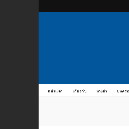
theus
บรมครูแห่งสากลจักรวาล
หน้าแรก
เกี่ยวกับ
ทางนำ
บทควา