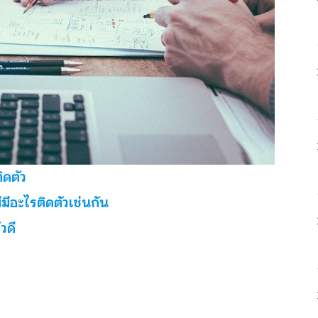
ิดตัว
ีอะไรติดตัวเช่นกัน
วดี