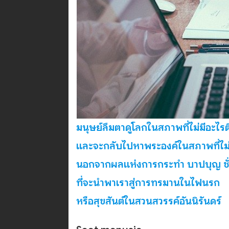
มนุษย์ลืมตาดูโลกในสภาพที่ไม่มีอะไรต
และจะกลับไปหาพระองค์ในสภาพที่ไม่ม
นอกจากผลแห่งการกระทำ บาปบุญ ชั่
ที่จะนำพาเราสู่การทรมานในไฟนรก
หรือสุขสันต์ในสวนสวรรค์อันนิรันดร์