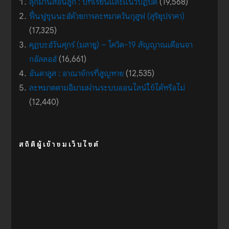
ลุกมานสอนลูก : บทเรียนและแนวปฏิบัติ
(19,568)
ฟื้นฟูซุนนะฮ์ด้วยการละหมาดวันกุสูฟ (สุริยุปราคา)
(17,325)
คุฏบะฮ์วันศุกร์ (มลายู) – โควิด-19 สัญญาณเตือนจา
กอัลลอฮ์
(16,661)
อันดาลูส : อาณาจักรที่สูญหาย
(12,535)
ละหมาดตามอิมามผ่านระบบออนไลน์ใช้ได้หรือไม่
(12,440)
สถิติผู้เข้าชมเว็บไซต์