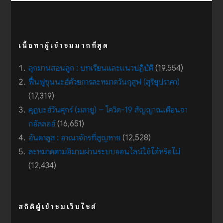
เนื้อหาผู้เข้าชมมากที่สุด
ลุกมานสอนลูก : บทเรียนและแนวปฏิบัติ
(19,554)
ฟื้นฟูซุนนะฮ์ด้วยการละหมาดวันกุสูฟ (สุริยุปราคา)
(17,319)
คุฏบะฮ์วันศุกร์ (มลายู) – โควิด-19 สัญญาณเตือนจา
กอัลลอฮ์
(16,651)
อันดาลูส : อาณาจักรที่สูญหาย
(12,528)
ละหมาดตามอิมามผ่านระบบออนไลน์ใช้ได้หรือไม่
(12,434)
สถิติผู้เข้าชมเว็บไซต์