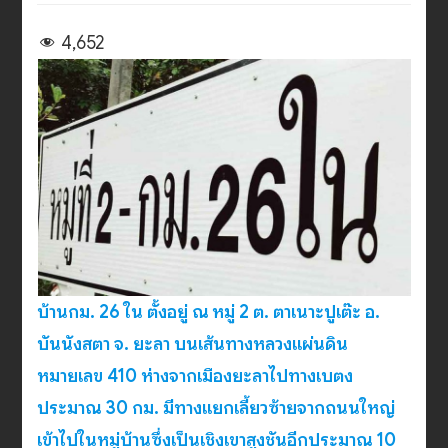
4,652
บ้านกม. 26 ใน ตั้งอยู่ ณ หมู่ 2 ต. ตาเนาะปูเต๊ะ อ.
บันนังสตา จ. ยะลา บนเส้นทางหลวงแผ่นดิน
หมายเลข 410 ห่างจากเมืองยะลาไปทางเบตง
ประมาณ 30 กม. มีทางแยกเลี้ยวซ้ายจากถนนใหญ่
เข้าไปในหมู่บ้านซึ่งเป็นเชิงเขาสูงชันอีกประมาณ 10