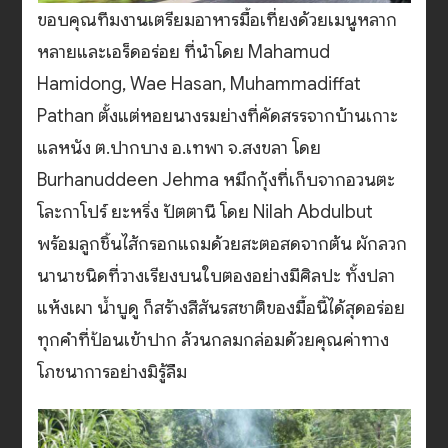
ขอบคุณทีมงานเตรียมอาหารมื้อเที่ยงด้วยเมนูหลาก
หลายและเอร็ดอร่อย ที่นำโดย Mahamud
Hamidong, Wae Hasan, Muhammadiffat
Pathan ตั้งแต่หอยนางรมย่างที่คัดสรรจากบ้านเกาะ
แลหนัง ต.ปากบาง อ.เทพา จ.สงขลา โดย
Burhanuddeen Jehma หมึกกุ้งที่เก็บจากอวนตะ
โละกาโปร์ ยะหริ่ง ปัตตานี โดย Nilah Abdulbut
พร้อมลูกชิ้นไส้กรอกแถมด้วยสะตอสดจากต้น ผักลวก
นานาชนิดที่วางเรียงบนใบตองอย่างมีศิลปะ ทั้งปลา
แห้งเผา น้ำบูดู ก็สร้างสีสันรสชาติของมื้อนี้ได้สุดอร่อย
ทุกคำที่ป้อนเข้าปาก ล้วนกลมกล่อมด้วยคุณค่าทาง
โภชนาการอย่างมิรู้ลืม