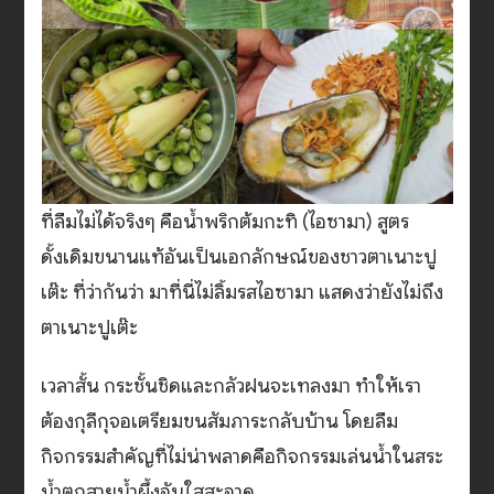
ที่ลืมไม่ได้จริงๆ คือน้ำพริกต้มกะทิ (ไอซามา) สูตร
ดั้งเดิมขนานแท้อันเป็นเอกลักษณ์ของชาวตาเนาะปู
เต๊ะ ที่ว่ากันว่า มาที่นี่ไม่ลิ้มรสไอซามา แสดงว่ายังไม่ถึง
ตาเนาะปูเต๊ะ
เวลาสั้น กระชั้นชิดและกลัวฝนจะเทลงมา ทำให้เรา
ต้องกุลีกุจอเตรียมขนสัมภาระกลับบ้าน โดยลืม
กิจกรรมสำคัญที่ไม่น่าพลาดคือกิจกรรมเล่นน้ำในสระ
น้ำตกสายน้ำผึ้งอันใสสะอาด