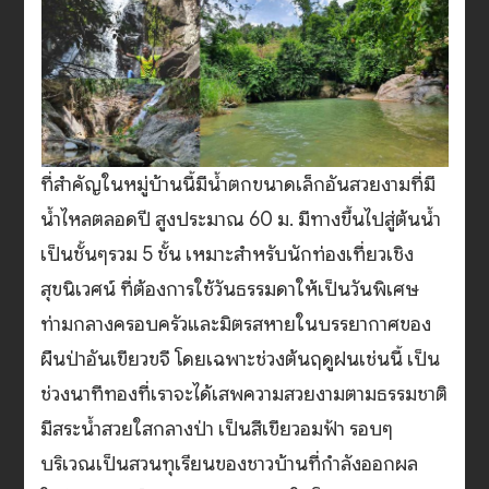
ที่สำคัญในหมู่บ้านนี้มีน้ำตกขนาดเล็กอันสวยงามที่มี
น้ำไหลตลอดปี สูงประมาณ 60 ม. มีทางขึ้นไปสู่ต้นน้ำ
เป็นชั้นๆรวม 5 ชั้น เหมาะสำหรับนักท่องเที่ยวเชิง
สุขนิเวศน์ ที่ต้องการใช้วันธรรมดาให้เป็นวันพิเศษ
ท่ามกลางครอบครัวและมิตรสหายในบรรยากาศของ
ผืนป่าอันเขียวขจี โดยเฉพาะช่วงต้นฤดูฝนเช่นนี้ เป็น
ช่วงนาทีทองที่เราจะได้เสพความสวยงามตามธรรมชาติ
มีสระน้ำสวยใสกลางป่า เป็นสีเขียวอมฟ้า รอบๆ
บริเวณเป็นสวนทุเรียนของชาวบ้านที่กำลังออกผล