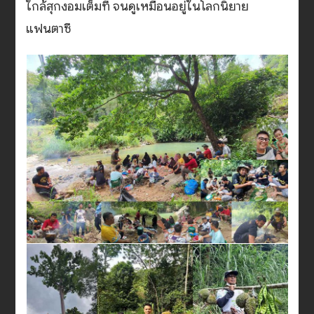
ใกล้สุกงอมเต็มที จนดูเหมือนอยู่ในโลกนิยาย
แฟนตาซี