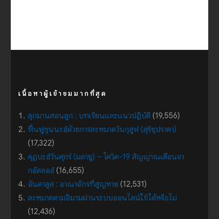
เนื้อหาผู้เข้าชมมากที่สุด
ลุกมานสอนลูก : บทเรียนและแนวปฏิบัติ
(19,556)
ฟื้นฟูซุนนะฮ์ด้วยการละหมาดวันกุสูฟ (สุริยุปราคา)
(17,322)
คุฏบะฮ์วันศุกร์ (มลายู) – โควิด-19 สัญญาณเตือนจา
กอัลลอฮ์
(16,655)
อันดาลูส : อาณาจักรที่สูญหาย
(12,531)
ละหมาดตามอิมามผ่านระบบออนไลน์ใช้ได้หรือไม่
(12,436)