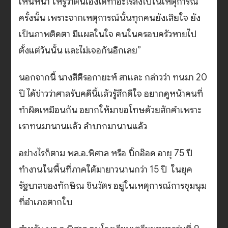
เห็นหน้า ให้รู้ว่าตนเองได้ทำอะไรลงไปในเหตุการณ์
ครั้งนั้น เพราะจากเหตุการณ์นั้นทุกคนยังเสียใจ ยัง
เป็นภาพติดตา มีแผลในใจ คนในครอบครัวหายไป
ตั้งแต่วันนั้น และไม่เจอกันอีกเลย”
นอกจากนี้ นางสีตีรอกายะห์ สาและ กล่าวว่า ทนมา 20
ปี ได้ข่าวว่าศาลรับคดีนี้แล้วรู้สึกดีใจ อยากดูหน้าคนที่
ทำผิดเหมือนกัน อยากให้มาขอโทษด้วยสักคำเพราะ
เราทนมานานแล้ว ลำบากมานานแล้ว
อย่างไรก็ตาม พล.อ.พิศาล หรือ บิ๊กอ๊อด อายุ 75 ปี
ทำงานในพื้นที่ภาคใต้มายาวนานกว่า 15 ปี ในยุค
รัฐบาลของทักษิณ ชินวัตร อยู่ในเหตุการณ์การชุมนุม
ที่อำเภอตากใบ