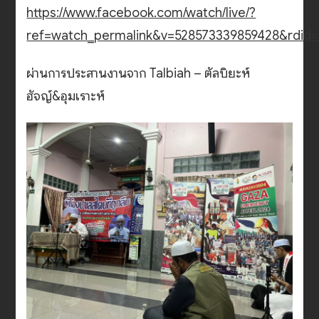
https://www.facebook.com/watch/live/?
ref=watch_permalink&v=528573339859428&rdi
ผ่านการประสานงานจาก Talbiah – ตัลบิยะห์
ฮัจญ์&อุมเราะห์