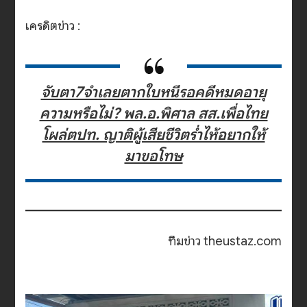
เครดิตข่าว :
จับตา7จำเลยตากใบหนีรอคดีหมดอายุ
ความหรือไม่? พล.อ.พิศาล สส.เพื่อไทย
โผล่ตปท. ญาติผู้เสียชีวิตร่ำไห้อยากให้
มาขอโทษ
ทีมข่าว theustaz.com