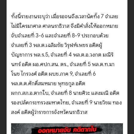
ทั้งนี้รายงานระบุว่า เมื่อรอจนถึงเวลานัดทั้ง 7 จำเลย
ไม่มีใครมาศาล ศาลนราธิวาส จึงมีคำสั่งให้ออกหมาย
จับจำเลยที่ 3-6 และจำเลยที่ 8-9 ประกอบด้วย
จำเลยที่ 3 พล.ต.เฉลิมชัย วิรุฬห์เพชร อดีตผู้
บัญชาการ พล.ร.5, จำเลยที่ 4 พล.ต.อ.วงกต มณีริ
นทร์ อดีต ผอ.ศปก.สน. ตร., จำเลยที่ 5 พล.ต.ท.มา
โนช ไกรวงศ์ อดีต ผบช.ภาค 9, จำเลยที่ 6
พล.ต.ต.ศักดิ์สมหมาย พุทธกูล อดีต
ผกก.สภ.อ.ตากใบ, จำเลยที่ 8 นายศิวะ แสงมณี อดีต
รองปลัดกระทรวงมหาดไทย, จำเลยที่ 9 นายวิชม ทอง
สงค์ อดีตผู้ว่าราชการจังหวัดนราธิวาส