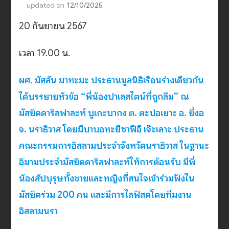
updated on
12/10/2025
20 กันยายน 2567
เวลา 19.00 น.
ผศ. มัสลัน มาหะมะ ประธานมูลนิธิเรือนร่างเดียวกัน
ได้บรรยายหัวข้อ “พี่น้องปาเลสไตน์ที่ถูกลืม” ณ
มัสยิดดาริลฟาละห์ บูเกะบากง ต. ตะปอเยาะ อ. ยี่งอ
จ. นราธิวาส โดยมีบาบอหะยีซาฟีอี เจ๊ะเลาะ ประธาน
คณะกรรมการอิสลามประจำจังหวัดนราธิวาส ในฐานะ
อิมามประจำมัสยิดดาริลฟาละห์ให้การต้อนรับ มีพี่
น้องสัปบุรุษทั้งชายและหญิงที่สนใจเข้าร่วมฟังใน
มัสยิดร่วม 200 คน และมีการไลฟ์สดโดยทีมงาน
อิสลามนรา