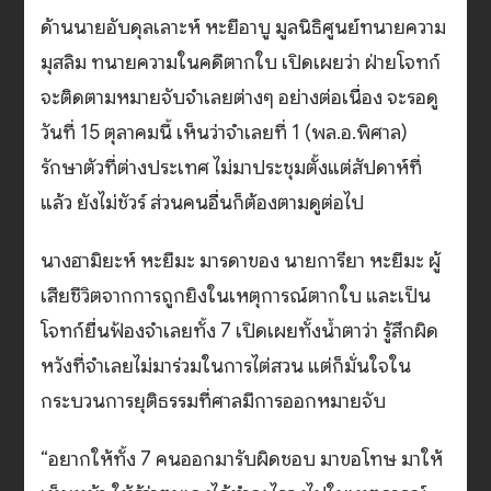
ด้านนายอับดุลเลาะห์ หะยีอาบู มูลนิธิศูนย์ทนายความ
มุสลิม ทนายความในคดีตากใบ เปิดเผยว่า ฝ่ายโจทก์
จะติดตามหมายจับจำเลยต่างๆ อย่างต่อเนื่อง จะรอดู
วันที่ 15 ตุลาคมนี้ เห็นว่าจำเลยที่ 1 (พล.อ.พิศาล)
รักษาตัวที่ต่างประเทศ ไม่มาประชุมตั้งแต่สัปดาห์ที่
แล้ว ยังไม่ชัวร์ ส่วนคนอื่นก็ต้องตามดูต่อไป
นางฮามิยะห์ หะยีมะ มารดาของ นายการียา หะยีมะ ผู้
เสียชีวิตจากการถูกยิงในเหตุการณ์ตากใบ และเป็น
โจทก์ยื่นฟ้องจำเลยทั้ง 7 เปิดเผยทั้งน้ำตาว่า รู้สึกผิด
หวังที่จำเลยไม่มาร่วมในการไต่สวน แต่ก็มั่นใจใน
กระบวนการยุติธรรมที่ศาลมีการออกหมายจับ
“อยากให้ทั้ง 7 คนออกมารับผิดชอบ มาขอโทษ มาให้