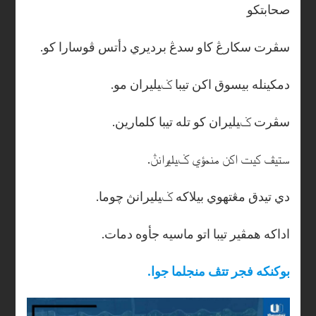
صحابتکو
.سڤرت سکارڠ کاو سدڠ برديري دأتس ڤوسارا کو
.دمکينله بيسوق اکن تيبا ݢيليران مو
.سڤرت ݢيليران کو تله تيبا کلمارين
.ستيڤ کيت اکن منمؤي ݢيليرانڽ
.دي تيدق مڠتهوي بيلاکه ݢيليرانڽ چوما
.اداکه همڤير تيبا اتو ماسيه جأوه دمات
.بوکنکه فجر تتڤ منجلما جوا