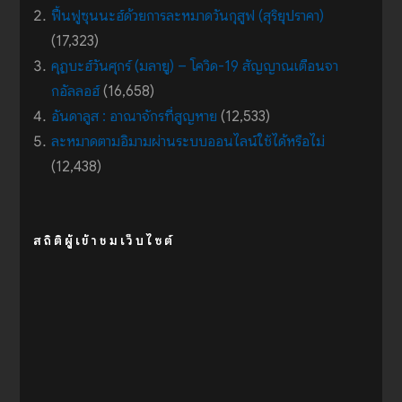
ฟื้นฟูซุนนะฮ์ด้วยการละหมาดวันกุสูฟ (สุริยุปราคา)
(17,323)
คุฏบะฮ์วันศุกร์ (มลายู) – โควิด-19 สัญญาณเตือนจา
กอัลลอฮ์
(16,658)
อันดาลูส : อาณาจักรที่สูญหาย
(12,533)
ละหมาดตามอิมามผ่านระบบออนไลน์ใช้ได้หรือไม่
(12,438)
สถิติผู้เข้าชมเว็บไซต์