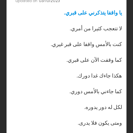
updated on
03/10/2023
.يا واقفا يتذكرني على قبري
.لا تتعجب كثيرا من أمري
.كنت بالأمس واقفا على قبر غيري
.كما وقفت الآن على قبري
.هكذا جاءك غدا دورك
.كما جاءني بالأمس دوري
.لكل له دور يدوره
.ومتى يكون فلا يدرى