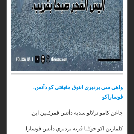
.واهي سي برديري انتوق مڠيڠتي کو دأتس
ڤوساراکو
.جاڠن کامو ترلالو سديه دأتس ڤمرݢين اين
.کلمارين اکو جوݢا ڤرنه برديري دأتس ڤوسارا