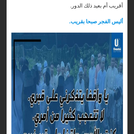
.أقريب أم بعيد ذلك الدور
.أليس الفجر صبحا بقريب