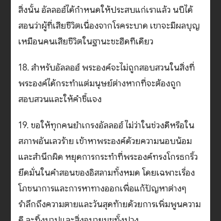
สิ่งนั้น อัลลอฮ์ได้กำหนดให้ประสบแก่เราแล้ว นบีได้
สอนว่าผู้ที่เสียชีวิตเนื่องจากโรคระบาด เขาจะมีผลบุญ
เหมือนคนเสียชีวิตในฐานะชะฮีดทีเดียว
18. สำหรับอัลลอฮ์ พระองค์จะไม่ถูกสอบสวนในสิ่งที่
พระองค์ได้กระทำแต่มนุษย์ต่างหากที่จะต้องถูก
สอบสวนและให้คำชี้แจง
19. ขอให้ทุกคนยำเกรงอัลลอฮ์ ไม่ว่าในช่วงดีหรือใน
สภาพอันเลวร้าย เข้าหาพระองค์ด้วยความนอบน้อม
และสำนึกผิด หยุดการกระทำที่พระองค์ทรงโกรธกริ้ว
ยึดมั่นในคำสอนของอิสลามทั้งหมด โดยเฉพาะเรื่อง
โภชนาการและการหาทางออกเพื่อแก้ปัญหาต่างๆ
รำลึกถึงความตายและวันสุดท้ายด้วยการเพิ่มพูนความ
ดี ละทิ้งบาปและสิ่งอบายมุขทั้งปวง