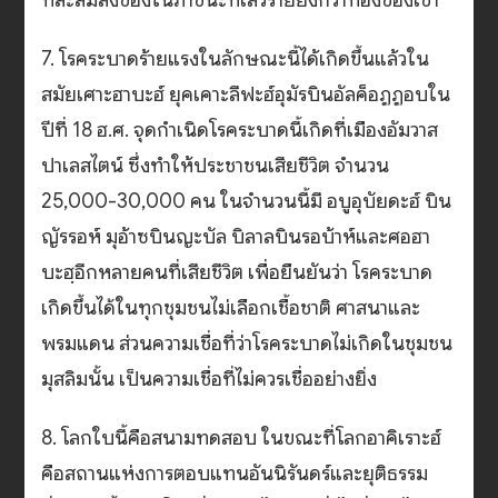
ที่สะสมสิ่งของในภาชนะที่เลวร้ายยิ่งกว่าท้องของเขา
7. โรคระบาดร้ายแรงในลักษณะนี้ได้เกิดขึ้นแล้วใน
สมัยเศาะฮาบะฮ์ ยุคเคาะลีฟะฮ์อุมัรบินอัลค็อฏฏอบใน
ปีที่ 18 ฮ.ศ. จุดกำเนิดโรคระบาดนี้เกิดที่เมืองอัมวาส
ปาเลสไตน์ ซึ่งทำให้ประชาชนเสียชีวิต จำนวน
25,000-30,000 คน ในจำนวนนี้มี อบูอุบัยดะฮ์ บิน
ญัรรอห์ มุอ้าซบินญะบัล บิลาลบินรอบ้าห์และศอฮา
บะฮฺอีกหลายคนที่เสียชีวิต เพื่อยืนยันว่า โรคระบาด
เกิดขึ้นได้ในทุกชุมชนไม่เลือกเชื้อชาติ ศาสนาและ
พรมแดน ส่วนความเชื่อที่ว่าโรคระบาดไม่เกิดในชุมชน
มุสลิมนั้น เป็นความเชื่อที่ไม่ควรเชื่ออย่างยิ่ง
8. โลกใบนี้คือสนามทดสอบ ในขณะที่โลกอาคิเราะฮ์
คือสถานแห่งการตอบแทนอันนิรันดร์และยุติธรรม