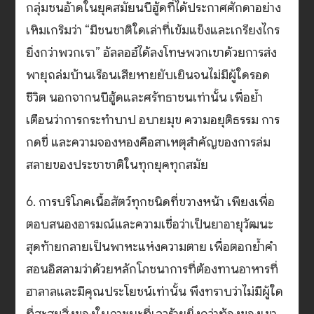
กลุ่มชนอ้าดในยุคสมัยนบีฮู้ดที่ได้ประกาศศักดาอย่าง
เหิมเกริมว่า “มีชนชาติใดเล่าที่เข้มแข็งและเกรียงไกร
ยิ่งกว่าพวกเรา” อัลลอฮ์ได้ลงโทษพวกเขาด้วยการส่ง
พายุถล่มบ้านเรือนเสียหายยับเยินจนไม่มีผู้ใดรอด
ชีวิต นอกจากนบีฮู้ดและศรัทธาชนเท่านั้น เพื่อย้ำ
เตือนว่าการกระทำบาป อบายมุข ความอยุติธรรม การ
กดขี่ และความจองหองคือสาเหตุสำคัญของการล่ม
สลายของประชาชาติในทุกยุคทุกสมัย
6. การบริโภคเนื้อสัตว์ทุกชนิดที่ขวางหน้า เพียงเพื่อ
ตอบสนองอารมณ์และความเชื่อว่าเป็นยาอายุวัฒนะ
สุดท้ายกลายเป็นพาหะแห่งความตาย เพื่อตอกย้ำคำ
สอนอิสลามว่าด้วยหลักโภชนาการที่ต้องทานอาหารที่
ฮาลาลและมีคุณประโยชน์เท่านั้น พึงทราบว่าไม่มีผู้ใด