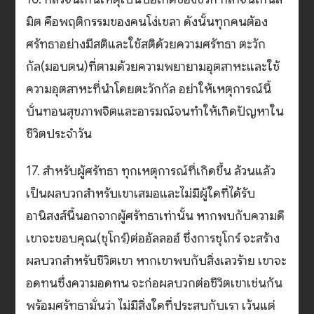
มิต คือพฤติกรรมของคนโง่เขลา ดังนั้นทุกคนต้อง
ศรัทธาอย่างมีสติและใช้สติด้วยความศรัทธา ตะวัก
กัล(มอบตน)ที่ตามด้วยความพยายามอุตสาหะและใช้
ความอุตสาหะที่นำโดยตะวักกัล อย่าให้เหตุการณ์นี้
บั่นทอนสุขภาพจิตและอารมณ์จนทำให้เกิดปัญหาใน
ชีวิตประจำวัน
17. สำหรับผู้ศรัทธา ทุกเหตุการณ์ที่เกิดขึ้น ล้วนแล้ว
เป็นผลบวกสำหรับเขาเสมอและไม่มีผู้ใดที่ได้รับ
อานิสงส์นี้นอกจากผู้ศรัทธาเท่านั้น หากพบกับความดี
เขาจะขอบคุณ(ชุโกร์)ต่ออัลลอฮ์ ซึ่งการชุโกร์ จะสร้าง
ผลบวกสำหรับชีวิตเขา หากเขาพบกับสิ่งเลวร้าย เขาจะ
อดทนซึ่งความอดทน จะก่อผลบวกต่อชีวิตเขาเช่นกัน
พร้อมศรัทธามั่นว่า ไม่มีสิ่งใดที่ประสบกับเรา เว้นแต่