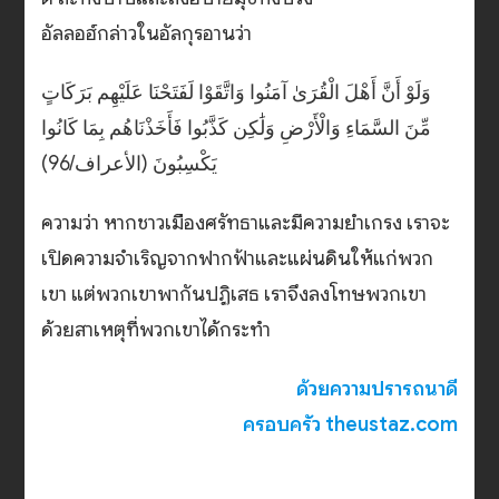
อัลลอฮ์กล่าวในอัลกุรอานว่า
وَلَوْ أَنَّ أَهْلَ الْقُرَىٰ آمَنُوا وَاتَّقَوْا لَفَتَحْنَا عَلَيْهِم بَرَكَاتٍ
مِّنَ السَّمَاءِ وَالْأَرْضِ وَلَٰكِن كَذَّبُوا فَأَخَذْنَاهُم بِمَا كَانُوا
يَكْسِبُونَ (الأعراف/96)
ความว่า หากชาวเมืองศรัทธาและมีความยำเกรง เราจะ
เปิดความจำเริญจากฟากฟ้าและแผ่นดินให้แก่พวก
เขา แต่พวกเขาพากันปฏิเสธ เราจึงลงโทษพวกเขา
ด้วยสาเหตุที่พวกเขาได้กระทำ
ด้วยความปรารถนาดี
ครอบครัว theustaz.com