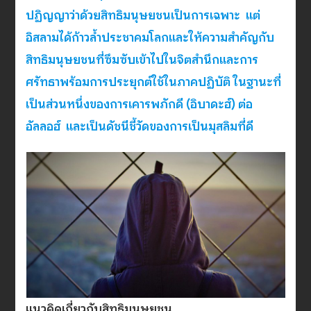
ปฏิญญาว่าด้วยสิทธิมนุษยชนเป็นการเฉพาะ แต่
อิสลามได้ก้าวล้ำประชาคมโลกและให้ความสำคัญกับ
สิทธิมนุษยชนที่ซึมซับเข้าไปในจิตสำนึกและการ
ศรัทธาพร้อมการประยุกต์ใช้ในภาคปฏิบัติ ในฐานะที่
เป็นส่วนหนึ่งของการเคารพภักดี (อิบาดะฮ์) ต่อ
อัลลอฮ์ และเป็นดัชนีชี้วัดของการเป็นมุสลิมที่ดี
แนวคิดเกี่ยวกับสิทธิมนุษยชน