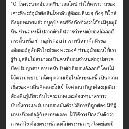
10. โรคระบาดอัมวาสที่ปาเลสไตน์ ทำให้คาราวานของ
เคาะลีฟะฮ์อุมัรตัดสินใจกลับสู่อัลมะดีนะฮฺ ทั้งๆ ที่ใกล้
ถึงจุดหมายแล้ว อบูอุบัยดะฮ์จึงทักท้วงว่าโอ้อะมีรุลมุมิ
นีน ท่านจะหนีไปจากตักดีร(การกำหนด)ของอัลลอฮ์
กระนั้นหรือ ท่านอุมัรตอบว่า เราหนีจากตักดีรขอ
งอัลลอฮ์สู่ตักดีรใหม่ของพระองค์ ท่านอุมัรสอนให้เรา
รู้ว่า มุสลิมไม่สามารถเป็นคนที่ยอมจำนนต่ออุปสรรค
ยึดปรัชญาตายดาบหน้า รับตักดีรของอัลลอฮ์ โดยไม่
ใช้ความพยายามใดๆ ความเชื่อในลักษณะนี้ เป็นความ
เชื่อของคนสิ้นคิดและไม่เข้าใจศาสนาที่ถูกต้องมุสลิม
ต้องตื่นรู้เกี่ยวกับโรคระบาดและต้องหามาตรการ
ยับยั้งการแพร่ขยายของมันด้วยวิธีการที่ถูกต้อง มีทิฐิ
มานะที่จะต่อสู้กับบททดสอบ ใช้วิธีการป้องกันดีกว่า
การแก้ไข ต้องตระหนักแต่ไม่ตระหนก ทุกโรคย่อมมี