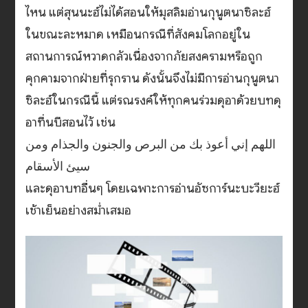
ไหน แต่สุนนะฮ์ไม่ได้สอนให้มุสลิมอ่านกุนูตนาซิละฮ์
ในขณะละหมาด เหมือนกรณีที่สังคมโลกอยู่ใน
สถานการณ์หวาดกลัวเนื่องจากภัยสงครามหรือถูก
คุกคามจากฝ่ายที่รุกราน ดังนั้นจึงไม่มีการอ่านกุนูตนา
ซิละฮ์ในกรณีนี้ แต่รณรงค์ให้ทุกคนร่วมดุอาด้วยบทดุ
อาที่นบีสอนไว้ เช่น
سيئ الأسقام
และดุอาบทอื่นๆ โดยเฉพาะการอ่านอัซการ์นะบะวียะฮ์
เช้าเย็นอย่างสม่ำเสมอ