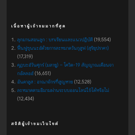
เนื้อหาผู้เข้าชมมากที่สุด
ลุกมานสอนลูก : บทเรียนและแนวปฏิบัติ
(19,554)
ฟื้นฟูซุนนะฮ์ด้วยการละหมาดวันกุสูฟ (สุริยุปราคา)
(17,319)
คุฏบะฮ์วันศุกร์ (มลายู) – โควิด-19 สัญญาณเตือนจา
กอัลลอฮ์
(16,651)
อันดาลูส : อาณาจักรที่สูญหาย
(12,528)
ละหมาดตามอิมามผ่านระบบออนไลน์ใช้ได้หรือไม่
(12,434)
สถิติผู้เข้าชมเว็บไซต์