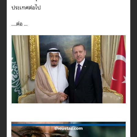
ประเทศต่อไป
….ต่อ …