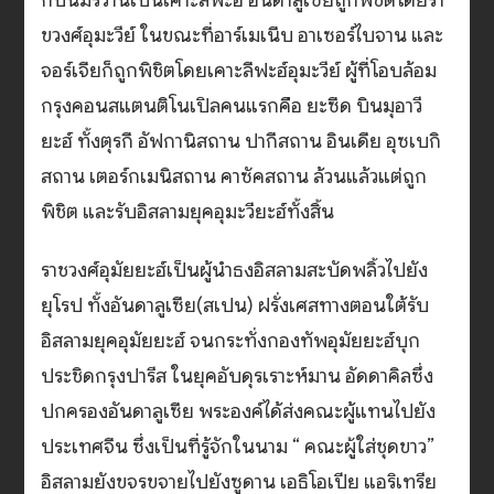
กบินมัรวานเป็นเคาะลีฟะฮ์ อันดาลูเซียถูกพิชิตโดยรา
ขวงศ์อุมะวีย์ ในขณะที่อาร์เมเนีบ อาเซอร์ไบจาน และ
จอร์เจียก็ถูกพิชิตโดยเคาะลีฟะฮ์อุมะวีย์ ผู้ที่โอบล้อม
กรุงคอนสแตนติโนเปิลคนแรกคือ ยะซีด บินมุอาวี
ยะฮ์ ทั้งตุรกี อัฟกานิสถาน ปากีสถาน อินเดีย อุซเบกิ
สถาน เตอร์กเมนิสถาน คาซัคสถาน ล้วนแล้วแต่ถูก
พิชิต และรับอิสลามยุคอุมะวียะฮ์ทั้งสิ้น
ราชวงศ์อุมัยยะฮ์เป็นผู้นำธงอิสลามสะบัดพลิ้วไปยัง
ยุโรป ทั้งอันดาลูเซีย(สเปน) ฝรั่งเศสทางตอนใต้รับ
อิสลามยุคอุมัยยะฮ์ จนกระทั่งกองทัพอุมัยยะฮ์บุก
ประชิดกรุงปารีส ในยุคอับดุรเราะห์มาน อัดดาคิลซึ่ง
ปกครองอันดาลูเซีย พระองค์ได้ส่งคณะผู้แทนไปยัง
ประเทศจีน ซึ่งเป็นที่รู้จักในนาม “ คณะผู้ใส่ชุดขาว”
อิสลามยังขจรขจายไปยังซูดาน เอธิโอเปีย แอริเทรีย