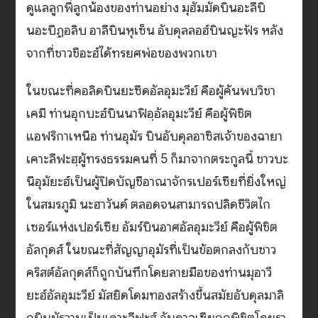
ดูแลลูกพี่ลูกน้องของท่านอย่าง มุฮัมมัดบินอะลีบิ
นอะบีฏอลิบ อาลีบินหุเซ็น อับดุลลอฮ์บินญะฟัร หลัง
จากที่ชาวชีอะฮ์ได้ทรยศพ่อของพวกเขา
ในขณะที่คอลิดบินยะซีดอัลอุมะวีย์ คือผู้ค้นพบวิชา
เคมี ท่านอุกบะฮ์บินนาฟิอฺอัลอุมะวีย์ คือผู้พิชิต
แอฟริกาเหนือ ท่านอุมัร บินอับดุลอาซิสเจ้าของฉายา
เคาะลีฟะฮฺผู้ทรงธรรมคนที่ 5 ก็มาจากตระกูลนี้ ชาวบะ
นีอุมัยะฮ์เป็นผู้ปิดบัญชีอาณาจักรเปอร์เซียที่ยิ่งใหญ่
ในสมรภูมิ นะฮาวันด์ ตลอดจนสามารถปลิดชีวิตไก
เซอร์แห่งเปอร์เซีย อัมร์บินอาศอัลอุมะวีย์ คือผู้พิชิต
อัลกุดส์ ในขณะที่สัญญาอุมัรที่เป็นข้อตกลงกับชาว
คริสต์อัลกุดส์ก็ถูกบันทึกโดยลายมือของท่านมุอาวี
ยะฮ์อัลอุมะวีย์ มัสยิดโดมทองสร้างขึ้นสมัยอับดุลมาลิ