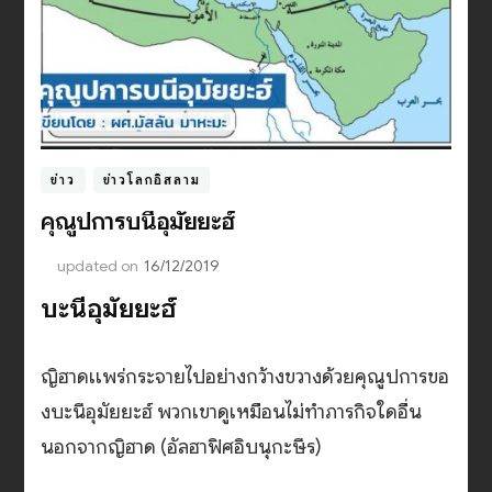
ข่าว
ข่าวโลกอิสลาม
คุณูปการบนีอุมัยยะฮ์
updated on
16/12/2019
บะนีอุมัยยะฮ์
ญิฮาดเเพร่กระจายไปอย่างกว้างขวางด้วยคุณูปการขอ
งบะนีอุมัยยะฮ์ พวกเขาดูเหมือนไม่ทำภารกิจใดอื่น
นอกจากญิฮาด (อัลฮาฟิศอิบนุกะษีร)