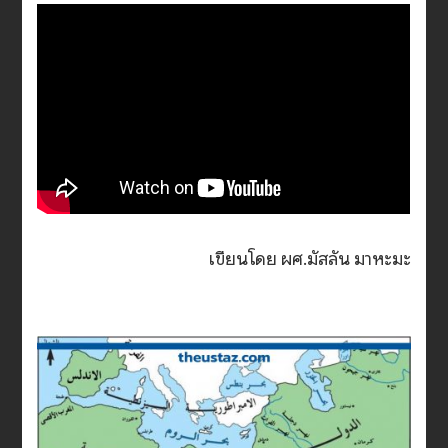
เขียนโดย ผศ.มัสลัน มาหะมะ