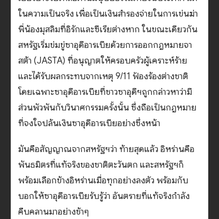
ในความเป็นจริง เพื่อเป็นเงินสำรองจ่ายในการเข่นฆ่า
พี่น้องมุสลิมที่อิรักและซีเรียต่างหาก ในขณะเดียวกัน
สหรัฐเริ่มข่มขู่ซาอุดีอารเบียด้วยการออกกฎหมายจา
สต้า (JASTA) ที่อนุญาตให้ครอบครัวผู้เคราะห์ร้าย
และได้รับผลกระทบจากเหตุ 9/11 ฟ้องร้องต่างชาติ
โดยเฉพาะซาอุดีอารเบียที่ชาวซาอุดีฯถูกกล่าวหาว่ามี
ส่วนพัวพันกับวินาศกรรมครั้งนั้น ซึ่งถือเป็นกฎหมาย
ที่จงใจปล้นเงินซาอุดีอารเบียอย่างซึ่งหน้า
มันคือสัญญาณจากสหรัฐฯว่า ท้ายสุดแล้ว อิหร่านคือ
พันธมิตรที่แท้จริงของชาติตะวันตก และสหรัฐฯก็
พร้อมเลือกข้างอิหร่านเมื่อทุกอย่างลงตัว พร้อมกับ
บอกให้ซาอุดีอารเบียรับรู้ว่า อันตรายที่แท้จริงกำลัง
คืบคลานมาอย่างช้าๆ