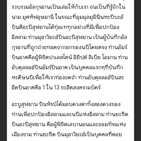
รวบรวมอัลกุรอานเป็นเล่มให้กับเรา จนเป็นที่รู้จักใน
นาม มุศหัฟอุษมานี ในขณะที่อุมมุลมุมินีนหะบีบะฮ์
บินติอะบีสุฟยานได้ทุ่มเททุกอย่างที่มีเพื่อปกป้อง
อิสลาม ท่านมุอาวิยะฮ์บินอะบีสุฟยาน เป็นผู้บันทึกอัล
กุรอานที่ถูกถ่ายทอดจากอกของนบีโดยตรง ท่านอัมร์
บินอาศคือผู้พิชิตปาเลสไตน์ อิยิปต์ ลิเบีย โอมาน ท่าน
อับดุลลอฮ์บินอัมร์บินอาศ เป็นบุคคลแรกๆที่บันทึก
หะดีษนบีเพื่อให้เราท่องจดจำ ท่านอับดุลลอฮ์บินสะ
อีดบินอาศคือ 1 ใน 13 ชะฮีดสงครามบัดร์
อะบูสุฟยาน บินหัรบ์ได้มอบดวงตาทั้งสองดวงของ
ท่านเพื่อปกป้องอิสลามและนบีแห่งอิสลาม ท่านยะซีด
บินอะบีสุฟยาน คือผู้พิชิตเลบานอนและจอมทัพแห่ง
เมืองชาม ท่านยะซีด บินมุอาวียะฮ์เป็นบุคคลที่คอย