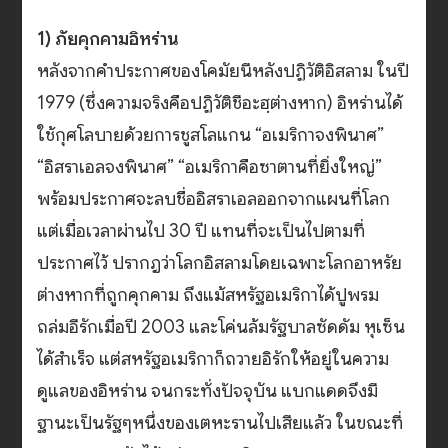
1) ภัยคุกคามอิหร่าน
หลังจากคำประกาศของโคมัยนีหลังปฏิวัติอิสลาม ในปี
1979 (ซึ่งความจริงคือปฏิวัติชีอะฮฺต่างหาก) อิหร่านได้
ใช้กุศโลบายด้วยการชูสโลแกน “อเมริกาจงพินาศ”
“อิสราเอลจงพินาศ” “อเมริกาคือซาตานที่ยิ่งใหญ่”
พร้อมประกาศจะลบชื่ออิสราเอลออกจากแผนที่โลก
แต่เมื่อเวลาผ่านไป 30 ปี แทนที่จะเป็นไปตามที่
ประกาศไว้ ปรากฎว่าโลกอิสลามโดยเฉพาะโลกอาหรัย
ต่างหากที่ถูกคุกคาม ถึงแม้สหรัฐอเมริกาได้ปูพรม
ถล่มอีรักเมื่อปี 2003 และโค่นล้มรัฐบาลซัดดัม หุเซ็น
ได้สำเร็จ แต่สหรัฐอเมริกาก็ถวายอิรักให้อยู่ในความ
ดูแลของอิหร่าน จนกระทั่งปัจจุบัน แบกแดดจึงมี
ฐานะเป็นรัฐๆหนึ่งของเตหะรานไปเสียแล้ว ในขณะที่