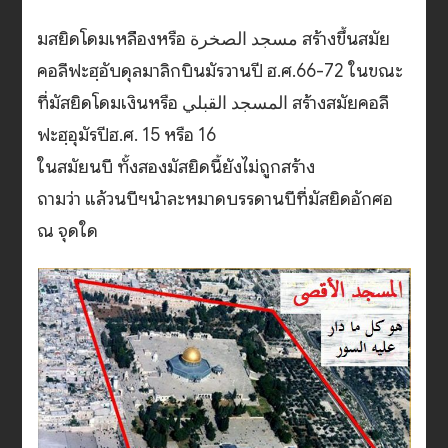
มสยิดโดมเหลืองหรือ مسجد الصخرة สร้างขึ้นสมัย
คอลีฟะฮฺอับดุลมาลิกบินมัรวานปี ฮ.ศ.66-72 ในขณะ
ที่มัสยิดโดมเงินหรือ المسجد القبلي สร้างสมัยคอลี
ฟะฮฺอุมัรปีฮ.ศ. 15 หรือ 16
ในสมัยนบี ทั้งสองมัสยิดนี้ยังไม่ถูกสร้าง
ถามว่า แล้วนบีฯนำละหมาดบรรดานบีที่มัสยิดอักศอ
ณ จุดใด