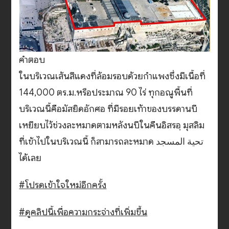
คำตอบ
ในบริเวณเส้นสีแดงที่ล้อมรอบด้วยกำแพงซึ่งมีเนื้อที่
144,000 ตร.ม.หรือประมาณ 90 ไร่ ทุกอณูพื้นที่
บริเวณนี้คือมัสยิดอักศอ ที่มีรอยเท้าของบรรดานบี
เหยียบไว้ช่วงละหมาดตามหลังนบีในคืนอิสรอฺ มุสลิม
ที่เข้าไปในบริเวณนี้ ก็สามารถละหมาด تحية المسجد
ได้เลย
#โปรดเข้าใจใหม่อีกครั้ง
#ดูคลิปนี้เพื่อความกระจ่างที่เพิ่มขึ้น