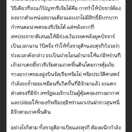
วิธีเดียวที่จะแก้ปัญหาซีเรียได้คือ การทำให้บัชชาร์ต้อง
ลงจากตำแหน่งสถานเดียวและเขาไม่มีสิทธิ์มีบทบาท
กำหนดอนาคตของซีเรียได้ แต่หลังจากที่
สหประชาชาติเสนอให้มีช่วงเว้นวรรคหลังยุคบัชชาร์
เป็นเวลานาน 1ปีครึ่ง ทำให้ทั้งซาอุดีฯและตุรกีกังวลว่า
ช่วงเวลาดังกล่าว จะเป็นถ่ายโอนอำนาจให้แก่อิหร่านที่
เข้ามาบดขยี้ชาวซีเรียตามภาคพื้นดินโดยการคุ้มภัย
ทางอากาศของฝูงบินรัสเซียหรือไม่ หรือประวัติศาสตร์
กำลังจะซ้ำรอยเหมือนที่เกิดขึ้นที่อิรักมาแล้ว จะแตก
ต่างตรงที่อิรัก สหรัฐอเมริกาเป็นผู้คุ้มครองทางอากาศ
และปล่อยให้กองทัพชีอะฮฺอิหร่านมาเข่นฆ่าชาวสุนหนี่
อิรักตามภาคพื้นดิน
อย่างไรก็ตาม ทั้งซาอุดีอารเบียและตุรกี ต้องผนึกกำลัง