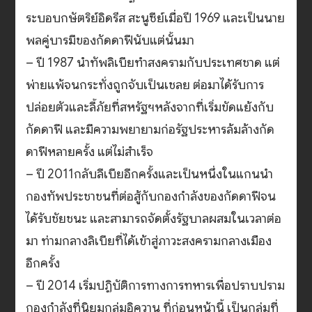
ระบอบกษัตริย์อิดรีส สะนูซีย์เมื่อปี 1969 และเป็นนาย
พลคู่บารมีของกัดดาฟีนับแต่นั้นมา
– ปี 1987 นำทัพลิเบียทำสงครามกับประเทศชาด แต่
พ่ายแพ้จนกระทั่งถูกจับเป็นเชลย ต่อมาได้รับการ
ปล่อยตัวและลี้ภัยที่สหรัฐฯหลังจากที่เริ่มขัดแย้งกับ
กัดดาฟี และมีความพยายามก่อรัฐประหารล้มล้างกัด
ดาฟีหลายครั้ง แต่ไม่สำเร็จ
– ปี 2011กลับลีเบียอีกครั้งและเป็นหนึ่งในแกนนำ
กองทัพประชาชนที่ต่อสู้กับกองกำลังของกัดดาฟีจน
ได้รับชัยชนะ และสามารถจัดตั้งรัฐบาลผสมในเวลาต่อ
มา ท่ามกลางลิเบียที่ได้เข้าสู่ภาวะสงครามกลางเมือง
อีกครั้ง
– ปี 2014 เริ่มปฏิบัติการทางการทหารเพื่อปราบปราม
กองกำลังที่นิยมกลุ่มอิควาน ที่ก่อนหน้านี้ เป็นกลุ่มที่