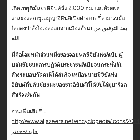
เกิดเหตุที่มันยา อิยิปต์ถึง 2,000 กม. และด้วยผล
งานของสภาชุรอมุญาฮิดีนลีเบียต่างหากที่สามารถขับ
ไล่กองกำลังไอเอสออกจากเมืองดัรนา بعد التوفيق من
الله
นี่คือโฉมหน้าส่วนหนึ่งของจอมพลซีซีย์แห่งลิเบีย ผู้
ปล้นชัยชนะการปฏิวัติประชาชนลิเบียจนกระทั่งล้ม
ล้างระบอบกัดดาฟีได้สำเร็จ เหมือนนายซีซีย์แห่ง
อิยิปต์ที่ปล้นชัยชนะของชาวอิยิปต์ที่ได้ขับไล่มุบาร็อก
สำเร็จเช่นกัน
อ่านเพิ่มเติมที่…
http://www.aljazeera.net/encyclopedia/icons/2014
خليفة-حفتر