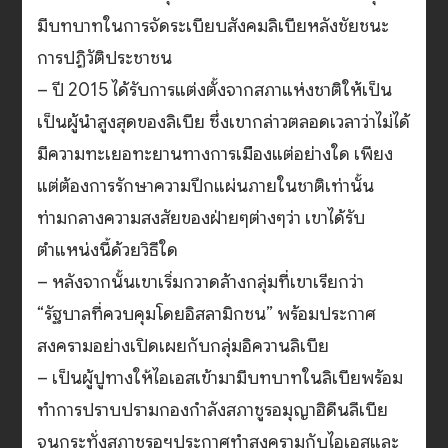
มีบทบาทในการจัดระเบียบสังคมลิเบียหลังชัยชนะ
การปฏิวัติประชาชน
– ปี 2015 ได้รับการแต่งตั้งจากสภาแห่งชาติให้เป็น
เป็นผู้นำสูงสุดของลิเบีย ซึ่งเขากล่าวตลอดเวลาว่าไม่ได้
มีความทะเยอทะยานทางการเมืองแต่อย่างใด เพียง
แต่ต้องการรักษาความปึกแผ่นภายในชาติเท่านั้น
ท่ามกลางความสงสัยของฝ่ายๆต่างๆว่า เขาได้รับ
ตำแหน่งนี้ด้วยวิธีใด
– หลังจากนั้นเขาเริ่มกวาดล้างกลุ่มที่เขาเรียกว่า
“รัฐบาลที่ควบคุมโดยอิสลามิกชน” พร้อมประกาศ
สงครามอย่างเปิดเผยกับกลุ่มอิควานลิเบีย
– เป็นผู้ปูทางให้ไอเอสเข้ามามีบทบาทในลิเบียพร้อม
ทำการปราบปรามกองกำลังสภาชูรอมุญาฮิดีนลีเบีย
จนกระทั่งสภาชูรอฯประกาศทำสงครามกับไอเอสและ