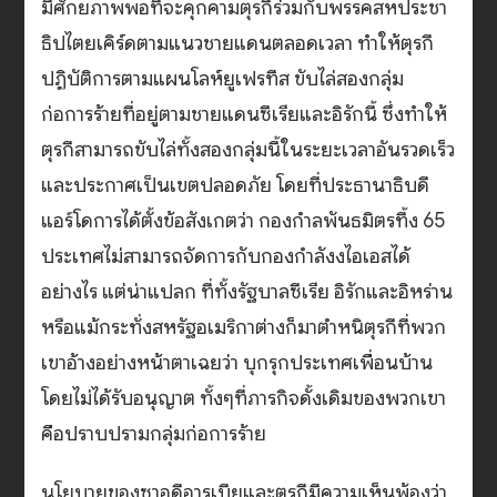
มีศักยภาพพอที่จะคุกคามตุรกีร่วมกับพรรคสหประชา
ธิปไตยเคิร์ดตามแนวชายแดนตลอดเวลา ทำให้ตุรกี
ปฏิบัติการตามแผนโลห์ยูเฟรทีส ขับไล่สองกลุ่ม
ก่อการร้ายที่อยู่ตามชายแดนซีเรียและอิรักนี้ ซึ่งทำให้
ตุรกีสามารถขับไล่ทั้งสองกลุ่มนี้ในระยะเวลาอันรวดเร็ว
และประกาศเป็นเขตปลอดภัย โดยที่ประธานาธิบดี
แอร์โดการได้ตั้งข้อสังเกตว่า กองกำลพันธมิตรที้ง 65
ประเทศไม่สามารถจัดการกับกองกำลังงไอเอสได้
อย่างไร แต่น่าแปลก ที่ทั้งรัฐบาลซีเรีย อิรักและอิหร่าน
หรือแม้กระทั่งสหรัฐอเมริกาต่างก็มาตำหนิตุรกีที่พวก
เขาอ้างอย่างหน้าตาเฉยว่า บุกรุกประเทศเพื่อนบ้าน
โดยไม่ได้รับอนุญาต ทั้งๆที่ภารกิจดั้งเดิมของพวกเขา
คือปราบปรามกลุ่มก่อการร้าย
นโยบายของซาอุดีอารเบียและตุรกีมีความเห็นพ้องว่า